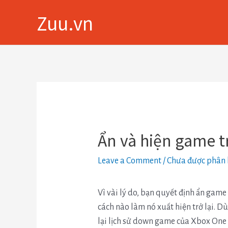
Skip
Zuu.vn
to
content
Điều
hướng
bài
viết
Ẩn và hiện game 
Leave a Comment
/
Chưa được phân 
Vì vài lý do, bạn quyết định ẩn game
cách nào làm nó xuất hiện trở lại. 
lại lịch sử down game của Xbox One