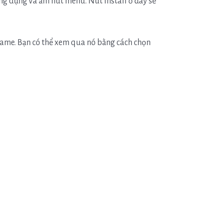
ứng dụng và ấm nút menu. Nút install ở đây sẽ
ame. Bạn có thể xem qua nó bằng cách chọn