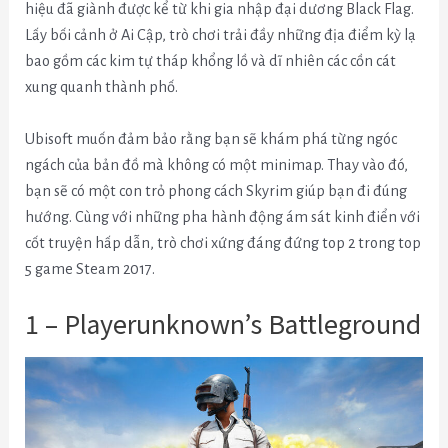
hiệu đã giành được kể từ khi gia nhập đại dương Black Flag.
Lấy bối cảnh ở Ai Cập, trò chơi trải đầy những địa điểm kỳ lạ
bao gồm các kim tự tháp khổng lồ và dĩ nhiên các cồn cát
xung quanh thành phố.
Ubisoft muốn đảm bảo rằng bạn sẽ khám phá từng ngóc
ngách của bản đồ mà không có một minimap. Thay vào đó,
bạn sẽ có một con trỏ phong cách Skyrim giúp bạn đi đúng
hướng. Cùng với những pha hành động ám sát kinh điển với
cốt truyện hấp dẫn, trò chơi xứng đáng đứng top 2 trong top
5 game Steam 2017.
1 – Playerunknown’s Battleground