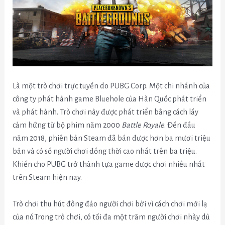
Là một trò chơi trực tuyến do PUBG Corp. Một chi nhánh của
công ty phát hành game Bluehole của Hàn Quốc phát triển
và phát hành. Trò chơi này được phát triển bằng cách lấy
cảm hứng từ bộ phim năm 2000
Battle Royale
. Đến đầu
năm 2018, phiên bản Steam đã bán được hơn ba mươi triệu
bản và có số người chơi đồng thời cao nhất trên ba triệu.
Khiến cho PUBG trở thành tựa game được chơi nhiều nhất
trên Steam hiện nay.
Trò chơi thu hút đông đảo người chơi bởi vì cách chơi mới lạ
của nó.Trong trò chơi, có tối đa một trăm người chơi nhày dù