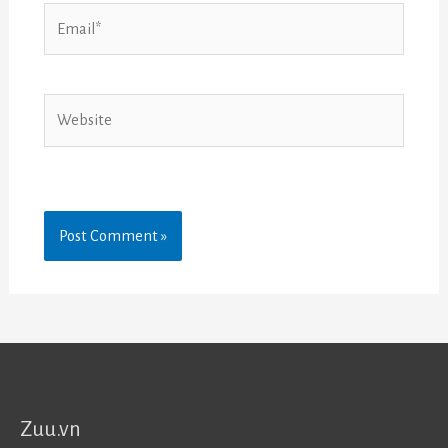
Email*
Website
Zuu.vn