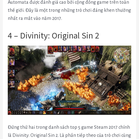
Automata được đánh giá cao bởi cộng đồng game trên toàn
thế giới. Đây là một trong những trò chơi đáng khen thưởng
nhất ra mắt vào năm 2017.
4 – Divinity: Original Sin 2
Đứng thứ hai trong danh sách top 5 game Steam 2017 chính
là Divinity: Original Sin 2. Là phần tiếp theo của trò chơi cùng