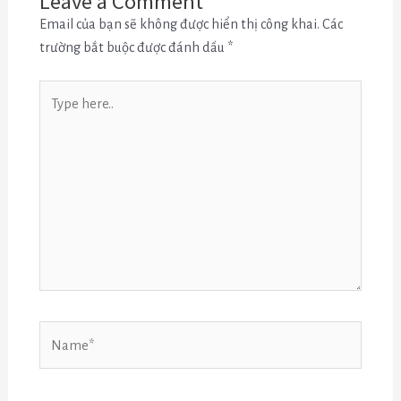
Email của bạn sẽ không được hiển thị công khai.
Các
trường bắt buộc được đánh dấu
*
Type
here..
Name*