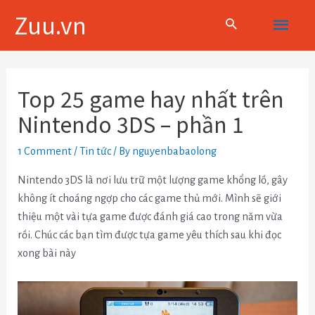
Skip
Main
Zuu.vn
to
content
Menu
Điều
hướng
Top 25 game hay nhất trên
bài
Nintendo 3DS – phần 1
viết
1 Comment
/
Tin tức
/ By
nguyenbabaolong
Nintendo 3DS là nơi lưu trữ một lượng game khổng lồ, gây
không ít choáng ngợp cho các game thủ mới. Mình sẽ giới
thiệu một vài tựa game được đánh giá cao trong năm vừa
rồi. Chúc các bạn tìm được tựa game yêu thích sau khi đọc
xong bài này