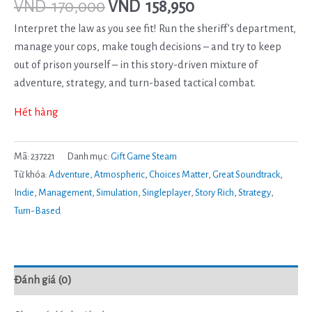
VND
170,000
VND
158,950
Interpret the law as you see fit! Run the sheriff’s department,
manage your cops, make tough decisions – and try to keep
out of prison yourself – in this story-driven mixture of
adventure, strategy, and turn-based tactical combat.
Hết hàng
Mã:
237221
Danh mục:
Gift Game Steam
Từ khóa:
Adventure
,
Atmospheric
,
Choices Matter
,
Great Soundtrack
,
Indie
,
Management
,
Simulation
,
Singleplayer
,
Story Rich
,
Strategy
,
Turn-Based
Đánh giá (0)