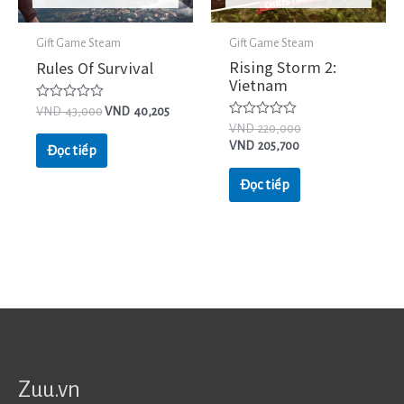
Gift Game Steam
Gift Game Steam
Rising Storm 2:
Rules Of Survival
Vietnam
Được
VND
43,000
VND
40,205
xếp
Được
VND
220,000
hạng
xếp
VND
205,700
0
Đọc tiếp
hạng
5
0
sao
5
Đọc tiếp
sao
Zuu.vn