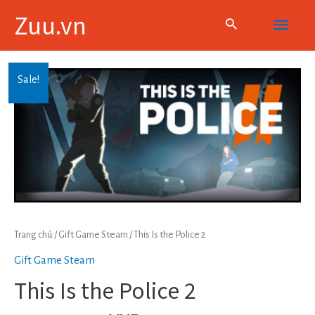
Skip
Main
Zuu.vn
to
content
Menu
Sale!
Trang chủ
/
Gift Game Steam
/ This Is the Police 2
Gift Game Steam
This Is the Police 2