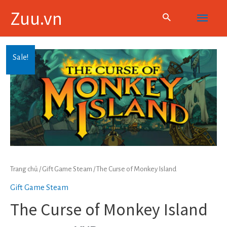
Skip
Main
Zuu.vn
to
content
Menu
Sale!
Trang chủ
/
Gift Game Steam
/ The Curse of Monkey Island
Gift Game Steam
The Curse of Monkey Island