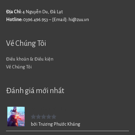
Địa Chỉ:
4 Nguyễn Du, Đà Lạt
Hotline:
0396.496.953 – [Email]:
hi@zuu.vn
Về Chúng Tôi
Điều khoản & Điều kiện
Về Chúng Tôi
Đánh giá mới nhất
Battlefield V - BF5
Được xếp
bởi Trương Phước Kháng
hạng
5
5
sao