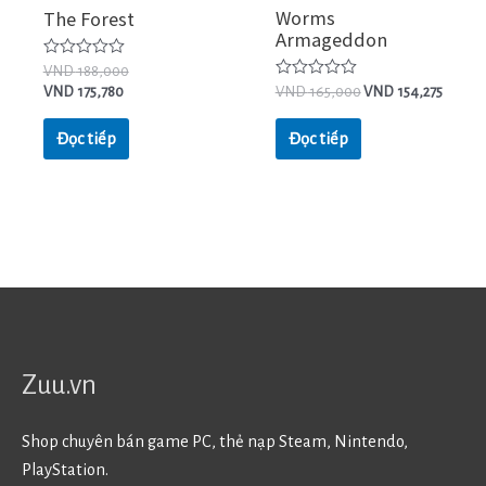
Worms
The Forest
Armageddon
Được
VND
188,000
xếp
Được
VND
175,780
VND
165,000
VND
154,275
hạng
xếp
0
hạng
5
0
Đọc tiếp
Đọc tiếp
sao
5
sao
Zuu.vn
Shop chuyên bán game PC, thẻ nạp Steam, Nintendo,
PlayStation.