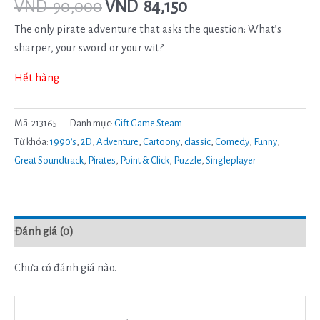
VND
90,000
VND
84,150
The only pirate adventure that asks the question: What’s
sharper, your sword or your wit?
Hết hàng
Mã:
213165
Danh mục:
Gift Game Steam
Từ khóa:
1990's
,
2D
,
Adventure
,
Cartoony
,
classic
,
Comedy
,
Funny
,
Great Soundtrack
,
Pirates
,
Point & Click
,
Puzzle
,
Singleplayer
Đánh giá (0)
Chưa có đánh giá nào.