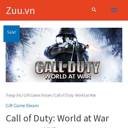
Skip
Main
Zuu.vn
to
content
Menu
Sale!
Trang chủ
/
Gift Game Steam
/ Call of Duty: World at War
Gift Game Steam
Call of Duty: World at War