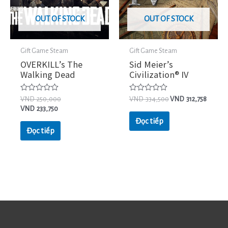
OUT OF STOCK
OUT OF STOCK
Gift Game Steam
Gift Game Steam
OVERKILL’s The
Sid Meier’s
Walking Dead
Civilization® IV
Được
Được
VND
250,000
VND
334,500
VND
312,758
xếp
xếp
VND
233,750
hạng
hạng
0
0
Đọc tiếp
5
5
Đọc tiếp
sao
sao