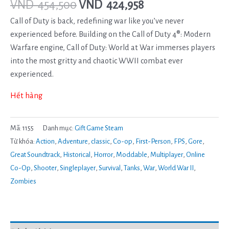
VND
454,500
VND
424,958
Call of Duty is back, redefining war like you’ve never
experienced before. Building on the Call of Duty 4®: Modern
Warfare engine, Call of Duty: World at War immerses players
into the most gritty and chaotic WWII combat ever
experienced.
Hết hàng
Mã:
1155
Danh mục:
Gift Game Steam
Từ khóa:
Action
,
Adventure
,
classic
,
Co-op
,
First-Person
,
FPS
,
Gore
,
Great Soundtrack
,
Historical
,
Horror
,
Moddable
,
Multiplayer
,
Online
Co-Op
,
Shooter
,
Singleplayer
,
Survival
,
Tanks
,
War
,
World War II
,
Zombies