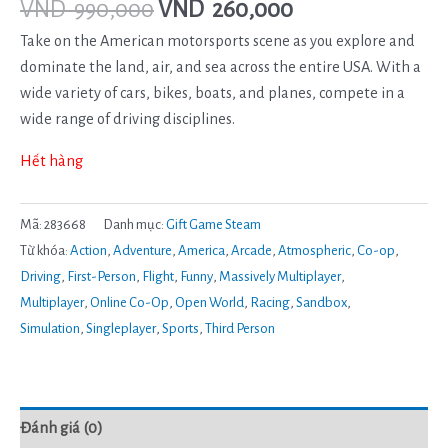
VND
990,000
VND
260,000
Take on the American motorsports scene as you explore and
dominate the land, air, and sea across the entire USA. With a
wide variety of cars, bikes, boats, and planes, compete in a
wide range of driving disciplines.
Hết hàng
Mã:
283668
Danh mục:
Gift Game Steam
Từ khóa:
Action
,
Adventure
,
America
,
Arcade
,
Atmospheric
,
Co-op
,
Driving
,
First-Person
,
Flight
,
Funny
,
Massively Multiplayer
,
Multiplayer
,
Online Co-Op
,
Open World
,
Racing
,
Sandbox
,
Simulation
,
Singleplayer
,
Sports
,
Third Person
Đánh giá (0)