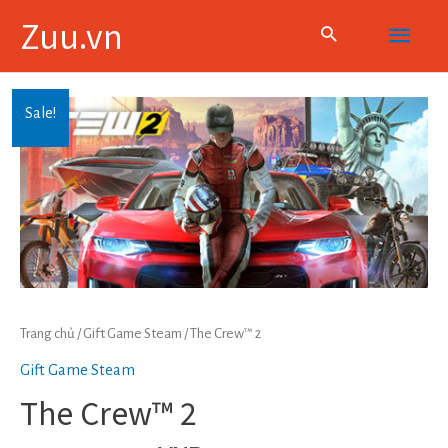
Skip
Main
Zuu.vn
to
content
Menu
Sale!
Trang chủ
/
Gift Game Steam
/ The Crew™ 2
Gift Game Steam
The Crew™ 2