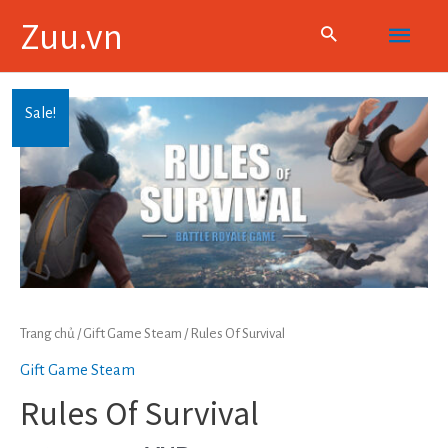
Skip
Main
Zuu.vn
to
content
Menu
Sale!
Trang chủ
/
Gift Game Steam
/ Rules Of Survival
Gift Game Steam
Rules Of Survival