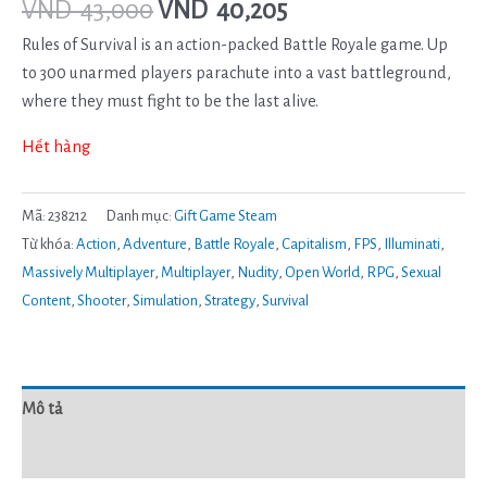
VND
43,000
VND
40,205
Rules of Survival is an action-packed Battle Royale game. Up
to 300 unarmed players parachute into a vast battleground,
where they must fight to be the last alive.
Hết hàng
Mã:
238212
Danh mục:
Gift Game Steam
Từ khóa:
Action
,
Adventure
,
Battle Royale
,
Capitalism
,
FPS
,
Illuminati
,
Massively Multiplayer
,
Multiplayer
,
Nudity
,
Open World
,
RPG
,
Sexual
Content
,
Shooter
,
Simulation
,
Strategy
,
Survival
Mô tả
Đánh giá (0)