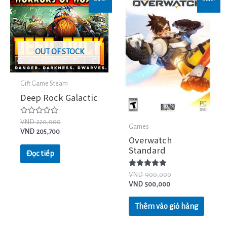
OUT OF STOCK
Gift Game Steam
Deep Rock Galactic
Được
VND
220,000
Games
xếp
VND
205,700
hạng
Overwatch
0
Standard
5
Đọc tiếp
sao
Được xếp
VND
900,000
hạng
VND
500,000
5.00
5 sao
Thêm vào giỏ hàng