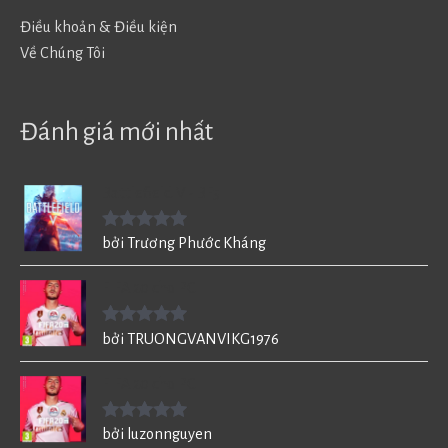
Điều khoản & Điều kiện
Về Chúng Tôi
Đánh giá mới nhất
Battlefield V - BF5
Được xếp
bởi Trương Phước Kháng
hạng
5
5
sao
FIFA 20 cho PC
Được xếp
bởi TRUONGVANVIKG1976
hạng
5
5
sao
FIFA 20 cho PC
Được xếp
bởi luzonnguyen