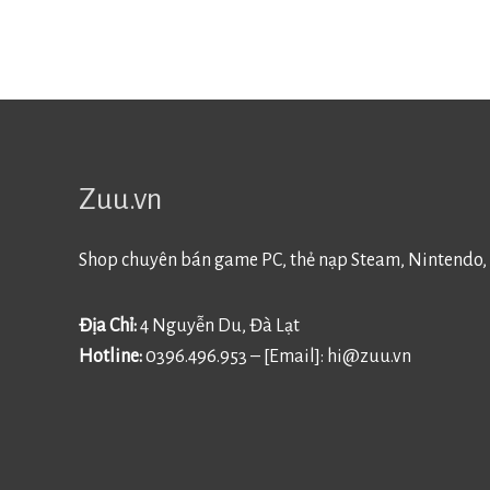
Zuu.vn
Shop chuyên bán game PC, thẻ nạp Steam, Nintendo, 
Địa Chỉ:
4 Nguyễn Du, Đà Lạt
Hotline:
0396.496.953 – [Email]:
hi@zuu.vn