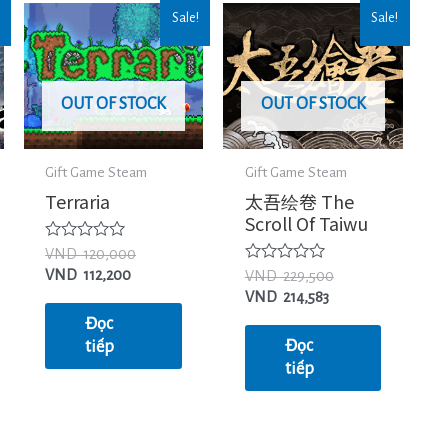
Sale!
Sale!
OUT OF STOCK
OUT OF STOCK
Gift Game Steam
Gift Game Steam
Terraria
太吾绘卷 The
Scroll Of Taiwu
Được
VND
120,000
xếp
Được
VND
112,200
VND
229,500
hạng
xếp
0
VND
214,583
hạng
5
0
Đọc
sao
5
Đọc
tiếp
sao
tiếp