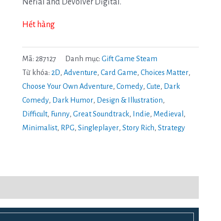
Nerial and Devolver Digital.
Hết hàng
Mã:
287127
Danh mục:
Gift Game Steam
Từ khóa:
2D
,
Adventure
,
Card Game
,
Choices Matter
,
Choose Your Own Adventure
,
Comedy
,
Cute
,
Dark
Comedy
,
Dark Humor
,
Design & Illustration
,
Difficult
,
Funny
,
Great Soundtrack
,
Indie
,
Medieval
,
Minimalist
,
RPG
,
Singleplayer
,
Story Rich
,
Strategy