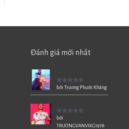
Đánh giá mới nhất
Battlefield V - BF5
Được xếp
bởi Trương Phước Kháng
hạng
5
5
sao
FIFA 20 cho PC
Được xếp
bởi
hạng
5
5
TRUONGVANVIKG1976
sao