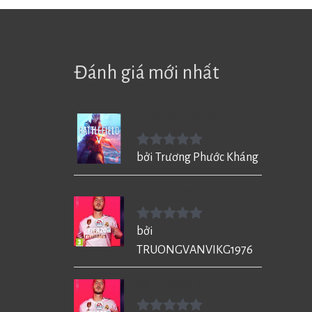
Đánh giá mới nhất
Battlefield V - BF5
Được xếp
bởi Trương Phước Kháng
hạng
5
5
sao
FIFA 20 cho PC
Được xếp
bởi
hạng
5
5
TRUONGVANVIKG1976
sao
FIFA 20 cho PC