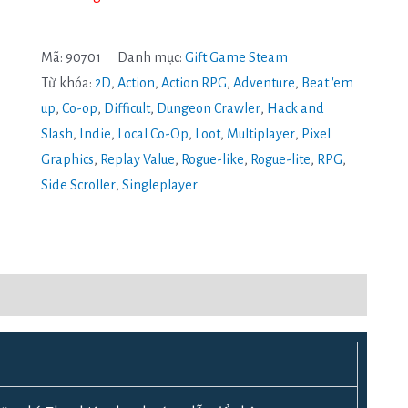
Mã:
90701
Danh mục:
Gift Game Steam
Từ khóa:
2D
,
Action
,
Action RPG
,
Adventure
,
Beat 'em
up
,
Co-op
,
Difficult
,
Dungeon Crawler
,
Hack and
Slash
,
Indie
,
Local Co-Op
,
Loot
,
Multiplayer
,
Pixel
Graphics
,
Replay Value
,
Rogue-like
,
Rogue-lite
,
RPG
,
Side Scroller
,
Singleplayer