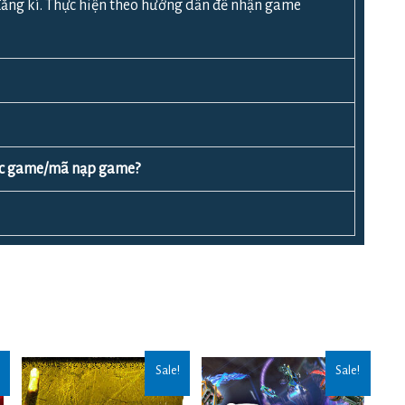
ăng kí. Thực hiện theo hướng dẫn để nhận game
ược game/mã nạp game?
Sale!
Sale!