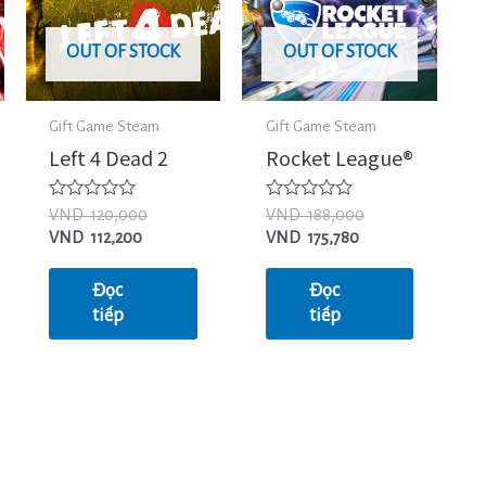
OUT OF STOCK
OUT OF STOCK
Gift Game Steam
Gift Game Steam
Left 4 Dead 2
Rocket League®
Được
Được
VND
120,000
VND
188,000
xếp
xếp
VND
112,200
VND
175,780
hạng
hạng
0
0
5
5
Đọc
Đọc
sao
sao
tiếp
tiếp