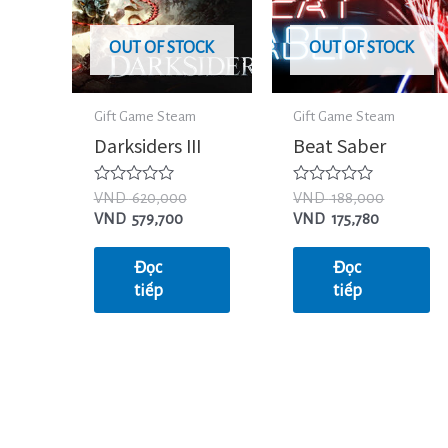
OUT OF STOCK
OUT OF STOCK
Gift Game Steam
Gift Game Steam
Darksiders III
Beat Saber
Được
Được
VND
620,000
VND
188,000
xếp
xếp
VND
579,700
VND
175,780
hạng
hạng
0
0
5
5
Đọc
Đọc
sao
sao
tiếp
tiếp