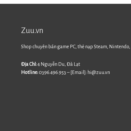
Zuu.vn
Shop chuyên bán game PC, thẻ nạp Steam, Nintendo, 
Địa Chỉ:
4 Nguyễn Du, Đà Lạt
Hotline:
0396.496.953 – [Email]:
hi@zuu.vn