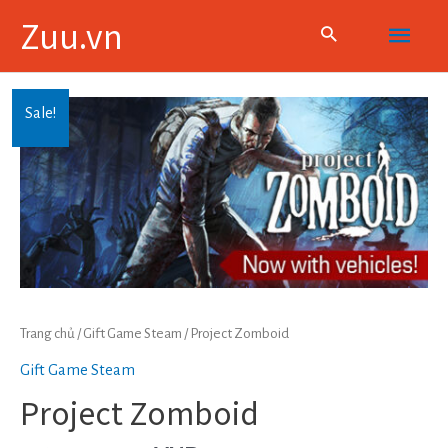
Skip
Main
Zuu.vn
to
content
Menu
Sale!
Trang chủ
/
Gift Game Steam
/ Project Zomboid
Gift Game Steam
Project Zomboid