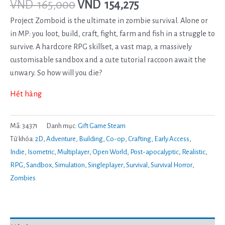
VND
165,000
VND
154,275
Project Zomboid is the ultimate in zombie survival. Alone or
in MP: you loot, build, craft, fight, farm and fish in a struggle to
survive. A hardcore RPG skillset, a vast map, a massively
customisable sandbox and a cute tutorial raccoon await the
unwary. So how will you die?
Hết hàng
Mã:
34371
Danh mục:
Gift Game Steam
Từ khóa:
2D
,
Adventure
,
Building
,
Co-op
,
Crafting
,
Early Access
,
Indie
,
Isometric
,
Multiplayer
,
Open World
,
Post-apocalyptic
,
Realistic
,
RPG
,
Sandbox
,
Simulation
,
Singleplayer
,
Survival
,
Survival Horror
,
Zombies