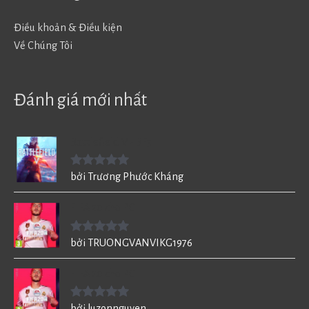
Điều khoản & Điều kiện
Về Chúng Tôi
Đánh giá mới nhất
Battlefield V - BF5
Được xếp
bởi Trương Phước Kháng
hạng
5
5
sao
FIFA 20 cho PC
Được xếp
bởi TRUONGVANVIKG1976
hạng
5
5
sao
FIFA 20 cho PC
Được xếp
bởi luzonnguyen