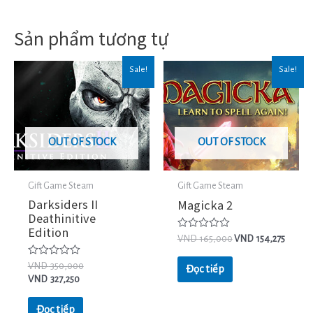
Sản phẩm tương tự
Sale!
Sale!
OUT OF STOCK
OUT OF STOCK
Gift Game Steam
Gift Game Steam
Darksiders II
Magicka 2
Deathinitive
Edition
Được
VND
165,000
VND
154,275
xếp
hạng
Được
VND
350,000
0
Đọc tiếp
xếp
5
VND
327,250
hạng
sao
0
5
Đọc tiếp