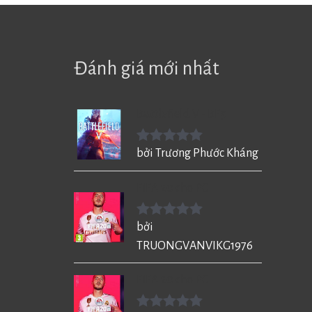
Đánh giá mới nhất
Battlefield V - BF5
Được xếp
bởi Trương Phước Kháng
hạng
5
5
sao
FIFA 20 cho PC
Được xếp
bởi
hạng
5
5
TRUONGVANVIKG1976
sao
FIFA 20 cho PC