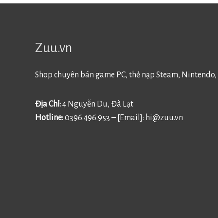
Zuu.vn
Shop chuyên bán game PC, thẻ nạp Steam, Nintendo, 
Địa Chỉ:
4 Nguyễn Du, Đà Lạt
Hotline:
0396.496.953 – [Email]:
hi@zuu.vn