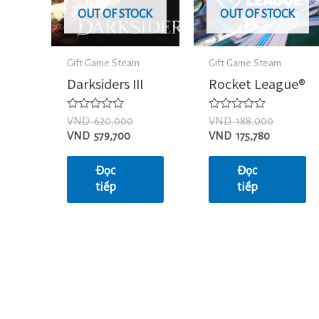
OUT OF STOCK
OUT OF STOCK
Gift Game Steam
Gift Game Steam
Darksiders III
Rocket League®
Được
Được
VND
620,000
VND
188,000
xếp
xếp
VND
579,700
VND
175,780
hạng
hạng
0
0
5
5
Đọc
Đọc
sao
sao
tiếp
tiếp