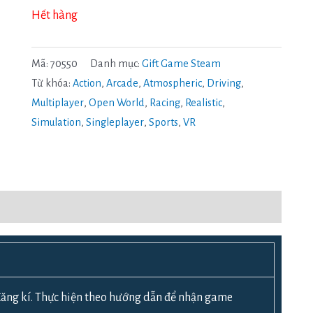
Hết hàng
Mã:
70550
Danh mục:
Gift Game Steam
Từ khóa:
Action
,
Arcade
,
Atmospheric
,
Driving
,
Multiplayer
,
Open World
,
Racing
,
Realistic
,
Simulation
,
Singleplayer
,
Sports
,
VR
ăng kí. Thực hiện theo hướng dẫn để nhận game