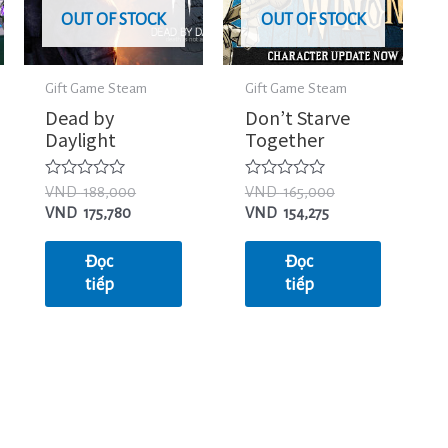
OUT OF STOCK
OUT OF STOCK
Gift Game Steam
Gift Game Steam
Dead by
Don’t Starve
Daylight
Together
Được
Được
VND
188,000
VND
165,000
xếp
xếp
VND
175,780
VND
154,275
hạng
hạng
0
0
5
5
Đọc
Đọc
sao
sao
tiếp
tiếp