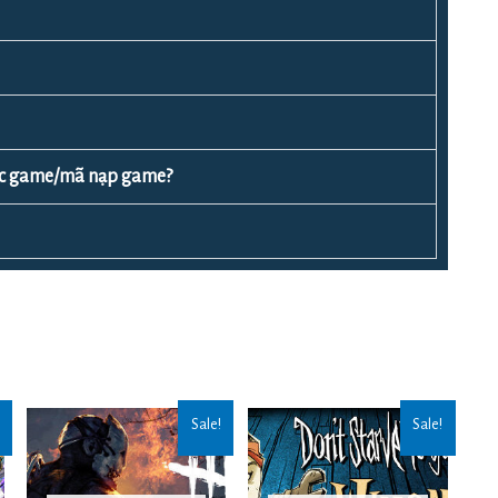
ược game/mã nạp game?
Sale!
Sale!