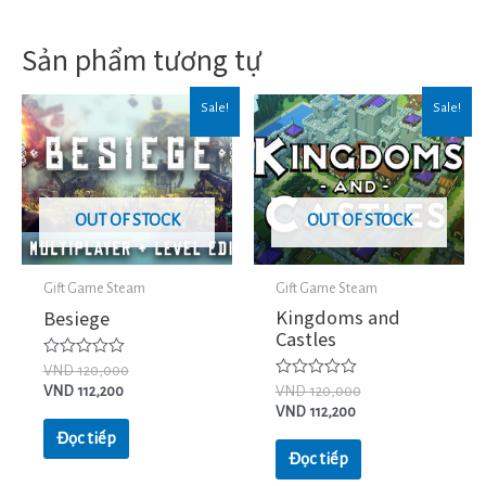
Sản phẩm tương tự
Sale!
Sale!
OUT OF STOCK
OUT OF STOCK
Gift Game Steam
Gift Game Steam
Kingdoms and
Besiege
Castles
Được
VND
120,000
xếp
Được
VND
112,200
VND
120,000
hạng
xếp
VND
112,200
0
hạng
5
0
Đọc tiếp
sao
5
Đọc tiếp
sao