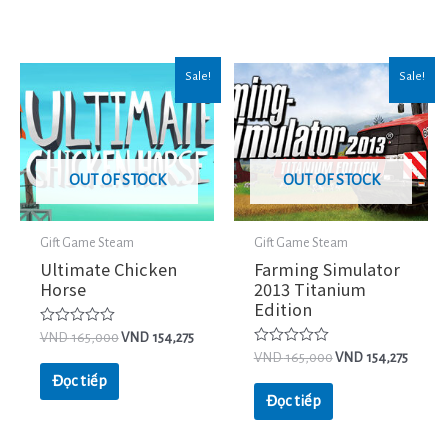
Sale!
Sale!
OUT OF STOCK
OUT OF STOCK
Gift Game Steam
Gift Game Steam
Ultimate Chicken
Farming Simulator
Horse
2013 Titanium
Edition
Được
VND
165,000
VND
154,275
xếp
Được
VND
165,000
VND
154,275
hạng
xếp
0
Đọc tiếp
hạng
5
0
Đọc tiếp
sao
5
sao