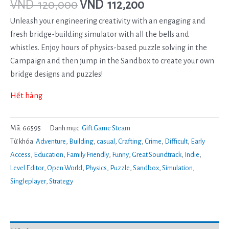
VND
120,000
VND
112,200
Unleash your engineering creativity with an engaging and
fresh bridge-building simulator with all the bells and
whistles. Enjoy hours of physics-based puzzle solving in the
Campaign and then jump in the Sandbox to create your own
bridge designs and puzzles!
Hết hàng
Mã:
66595
Danh mục:
Gift Game Steam
Từ khóa:
Adventure
,
Building
,
casual
,
Crafting
,
Crime
,
Difficult
,
Early
Access
,
Education
,
Family Friendly
,
Funny
,
Great Soundtrack
,
Indie
,
Level Editor
,
Open World
,
Physics
,
Puzzle
,
Sandbox
,
Simulation
,
Singleplayer
,
Strategy