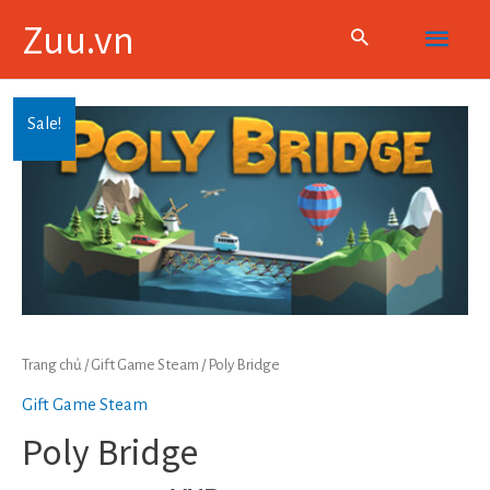
Skip
Main
Zuu.vn
to
content
Menu
Sale!
Trang chủ
/
Gift Game Steam
/ Poly Bridge
Gift Game Steam
Poly Bridge