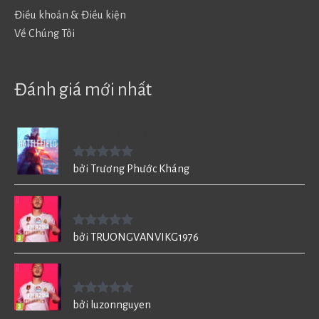
Điều khoản & Điều kiện
Về Chúng Tôi
Đánh giá mới nhất
Battlefield V - BF5
Được xếp
bởi Trương Phước Kháng
hạng
5
5
sao
FIFA 20 cho PC
Được xếp
bởi TRUONGVANVIKG1976
hạng
5
5
sao
FIFA 20 cho PC
Được xếp
bởi luzonnguyen
hạng
5
5