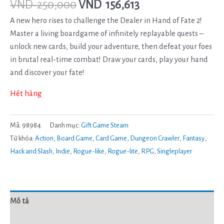
VND
250,000
VND
156,613
A new hero rises to challenge the Dealer in Hand of Fate 2!
Master a living boardgame of infinitely replayable quests –
unlock new cards, build your adventure, then defeat your foes
in brutal real-time combat! Draw your cards, play your hand
and discover your fate!
Hết hàng
Mã:
98984
Danh mục:
Gift Game Steam
Từ khóa:
Action
,
Board Game
,
Card Game
,
Dungeon Crawler
,
Fantasy
,
Hack and Slash
,
Indie
,
Rogue-like
,
Rogue-lite
,
RPG
,
Singleplayer
Mô tả
Đánh giá (0)