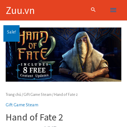
Skip
Main
Zuu.vn
to
content
Menu
Sale!
Trang chủ
/
Gift Game Steam
/ Hand of Fate 2
Gift Game Steam
Hand of Fate 2