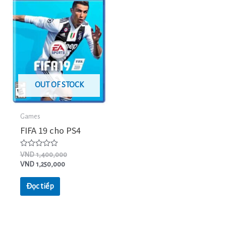
OUT OF STOCK
Games
FIFA 19 cho PS4
Được
VND
1,400,000
xếp
VND
1,250,000
hạng
0
5
Đọc tiếp
sao