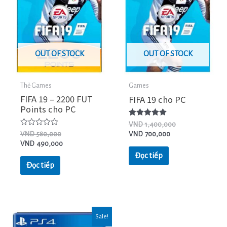
OUT OF STOCK
OUT OF STOCK
Thẻ Games
Games
FIFA 19 – 2200 FUT
FIFA 19 cho PC
Points cho PC
Được xếp
VND
1,400,000
hạng
Được
VND
580,000
VND
700,000
5.00
xếp
VND
490,000
5 sao
hạng
0
Đọc tiếp
5
Đọc tiếp
sao
Sale!