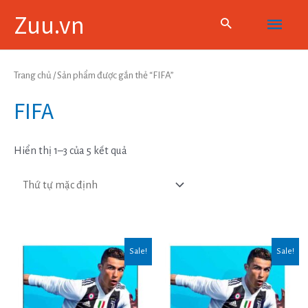
Skip
Main
Zuu.vn
to
content
Menu
Trang chủ
/ Sản phẩm được gắn thẻ “FIFA”
FIFA
Hiển thị 1–3 của 5 kết quả
Sale!
Sale!