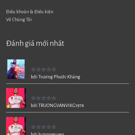
Điều khoản & Điều kiện
Về Chúng Tôi
Đánh giá mới nhất
Battlefield V - BF5
Được xếp
bởi Trương Phước Kháng
hạng
5
5
sao
FIFA 20 cho PC
Được xếp
bởi TRUONGVANVIKG1976
hạng
5
5
sao
FIFA 20 cho PC
Được xếp
bởi luzonnguyen