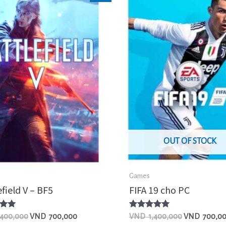
OUT OF STOCK
Games
field V – BF5
FIFA 19 cho PC
ếp
Được xếp
,400,000
VND
700,000
VND
1,400,000
VND
700,0
hạng