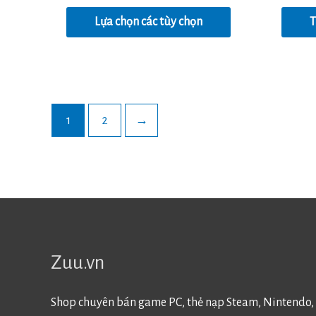
hạng
5.00
0
5 sao
Lựa chọn các tùy chọn
T
5
sao
1
2
→
Zuu.vn
Shop chuyên bán game PC, thẻ nạp Steam, Nintendo, 