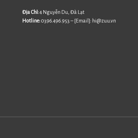
Địa Chỉ:
4 Nguyễn Du, Đà Lạt
Hotline:
0396.496.953 – [Email]:
hi@zuu.vn