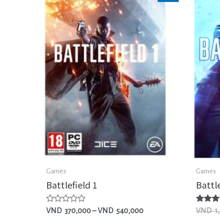
Games
Games
Battlefield 1
Battle
Được
Được x
VND
370,000
–
VND
540,000
VND
1
xếp
hạng