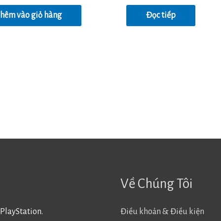
5.00
5 sao
hêm vào giỏ hàng
Đọc tiếp
Về Chúng Tôi
PlayStation.
Điều khoản & Điều kiện