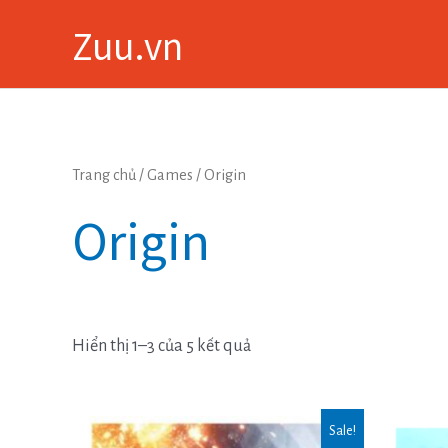
Skip
Zuu.vn
to
content
Trang chủ
/
Games
/ Origin
Origin
Hiển thị 1–3 của 5 kết quả
Sale!