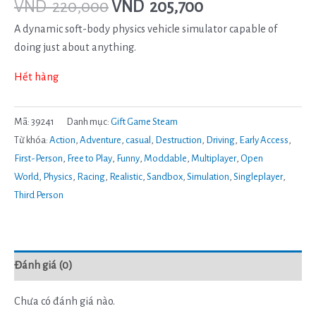
VND
220,000
VND
205,700
A dynamic soft-body physics vehicle simulator capable of
doing just about anything.
Hết hàng
Mã:
39241
Danh mục:
Gift Game Steam
Từ khóa:
Action
,
Adventure
,
casual
,
Destruction
,
Driving
,
Early Access
,
First-Person
,
Free to Play
,
Funny
,
Moddable
,
Multiplayer
,
Open
World
,
Physics
,
Racing
,
Realistic
,
Sandbox
,
Simulation
,
Singleplayer
,
Third Person
Đánh giá (0)
Chưa có đánh giá nào.