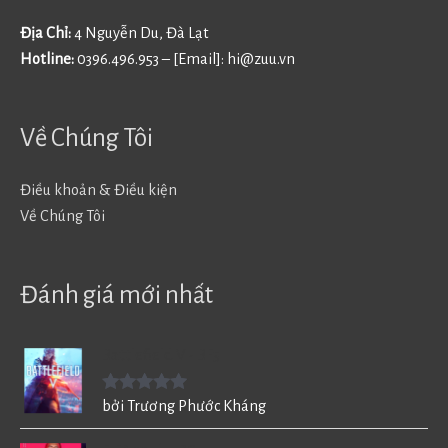
Địa Chỉ:
4 Nguyễn Du, Đà Lạt
Hotline:
0396.496.953 – [Email]:
hi@zuu.vn
Về Chúng Tôi
Điều khoản & Điều kiện
Về Chúng Tôi
Đánh giá mới nhất
Battlefield V - BF5
Được xếp
bởi Trương Phước Kháng
hạng
5
5
sao