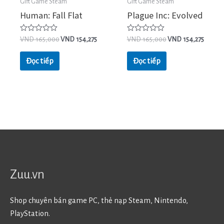
Gift Game Steam
Gift Game Steam
Human: Fall Flat
Plague Inc: Evolved
Được
Được
VND
165,000
VND
154,275
VND
165,000
VND
154,275
xếp
xếp
hạng
hạng
0
0
Đọc tiếp
Đọc tiếp
5
5
sao
sao
Zuu.vn
Shop chuyên bán game PC, thẻ nạp Steam, Nintendo,
PlayStation.