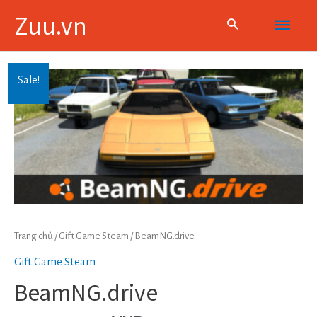
Skip
Main
Zuu.vn
to
content
Menu
Sale!
Trang chủ
/
Gift Game Steam
/ BeamNG.drive
Gift Game Steam
BeamNG.drive