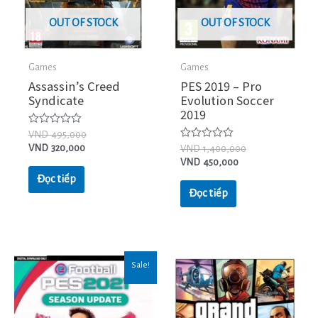
OUT OF STOCK
OUT OF STOCK
Games
Games
Assassin’s Creed
PES 2019 – Pro
Syndicate
Evolution Soccer
2019
Được
VND
495,000
xếp
Được
VND
320,000
VND
1,400,000
hạng
xếp
VND
450,000
0
hạng
5
0
Đọc tiếp
sao
5
Đọc tiếp
sao
Sale!