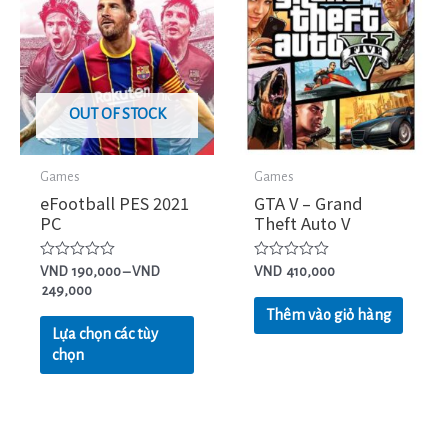
OUT OF STOCK
Games
Games
eFootball PES 2021
GTA V – Grand
PC
Theft Auto V
Được
Được
VND
190,000
–
VND
VND
410,000
xếp
xếp
249,000
hạng
hạng
0
0
Thêm vào giỏ hàng
5
5
Lựa chọn các tùy
sao
sao
chọn