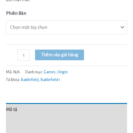
Phiên Bản
Thêm vào giỏ hàng
Mã:
N/A
Danh mục:
Games
,
Origin
Từ khóa:
Battlefield
,
Battlefield 1
Mô tả
Thông tin bổ sung