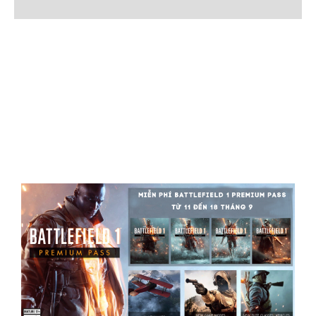
Đánh giá (0)
ƯU ĐÃI CỰC LỚN KHI MUA
BATTLEFIELD 1
Anh em mua Battlefield 1 Standard sẽ được NÂNG CẤP lên
Revolution hoàn toàn MIỄN PHÍ từ 11 – 18/9 này. Nghĩa là bạn chỉ
cần tốn 300k để mua game thôi.