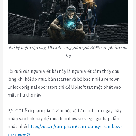
Để kỷ niệm dịp này, Ubisoft cũng giảm giá 60% sản phẩm của
họ
Lời cuối của người viết bài này là người viết cảm thấy đau
lòng khi hồi đó mua bản starter và bỏ bao nhiêu renown
unlock original operators chỉ để Ubisoft tát một phát vào
mặt như thế này
P/s: Cứ hễ có giảm giá là Zuu hốt về bán anh em ngay, hãy
nhấp vào link này để mua Rainbow six siege giá hấp dẫn
nhất nhé:
http://zuu.vn/san-pham/tom-clancys-rainbow-
six-siege-2/