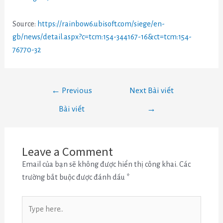
Source:
https://rainbow6.ubisoft.com/siege/en-
gb/news/detail.aspx?c=tcm:154-344167-16&ct=tcm:154-
76770-32
←
Previous
Next Bài viết
Bài viết
→
Leave a Comment
Email của bạn sẽ không được hiển thị công khai.
Các
trường bắt buộc được đánh dấu
*
Type
here..