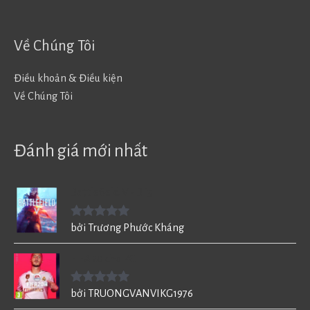
Về Chúng Tôi
Điều khoản & Điều kiện
Về Chúng Tôi
Đánh giá mới nhất
Battlefield V - BF5
Được xếp
bởi Trương Phước Kháng
hạng
5
5
sao
FIFA 20 cho PC
Được xếp
bởi TRUONGVANVIKG1976
hạng
5
5