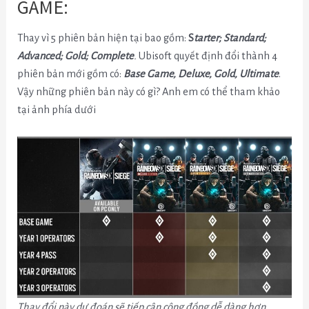
GAME:
Thay vì 5 phiên bản hiện tại bao gồm:
S
tarter; Standard;
Advanced; Gold; Complete
.
Ubisoft quyết định đổi thành 4
phiên bản mới gồm có:
Base Game, Deluxe, Gold, Ultimate
.
Vậy những phiên bản này có gì? Anh em có thể tham khảo
tại ảnh phía dưới
Thay đổi này dự đoán sẽ tiếp cận cộng đồng dễ dàng hơn