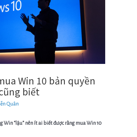
 mua Win 10 bản quyền
cũng biết
ễn Quân
 Win “lậu” nên ít ai biết được rằng mua Win 10