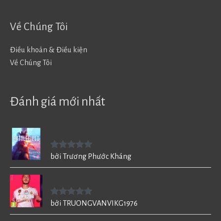
Về Chúng Tôi
Điều khoản & Điều kiện
Về Chúng Tôi
Đánh giá mới nhất
Battlefield V - BF5
Được xếp
bởi Trương Phước Kháng
hạng
5
5
sao
FIFA 20 cho PC
Được xếp
bởi TRUONGVANVIKG1976
hạng
5
5
sao