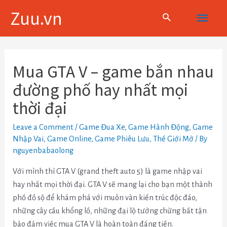
Skip
Main
Zuu.vn
to
content
Menu
Điều
hướng
Mua GTA V – game bắn nhau
bài
đường phố hay nhất mọi
viết
thời đại
Leave a Comment
/
Game Đua Xe
,
Game Hành Động
,
Game
Nhập Vai
,
Game Online
,
Game Phiêu Lưu
,
Thế Giới Mở
/ By
nguyenbabaolong
Với mình thì GTA V (grand theft auto 5) là game nhập vai
hay nhất mọi thời đại. GTA V sẽ mang lại cho bạn một thành
phố đồ sộ để khám phá với muôn vàn kiến trúc độc đáo,
những cây cầu khổng lồ, những đại lộ tưởng chừng bất tận
bảo đảm việc mua GTA V là hoàn toàn đáng tiền.