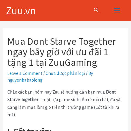
Skip
Main
Zuu.vn
to
content
Menu
Điều
hướng
Mua Dont Starve Together
bài
ngay bây giờ với ưu đãi 1
viết
tặng 1 tại ZuuGaming
Leave a Comment
/
Chưa được phân loại
/ By
nguyenbabaolong
Chào các bạn, hôm nay Zuu sẽ hướng dẫn bạn mua
Dont
Starve Together
– một tựa game sinh tồn rẻ mà chất, đã và
đang làm mưa làm gió trên thị trường game suốt từ khi ra
mắt.
I. Cốt truyện: