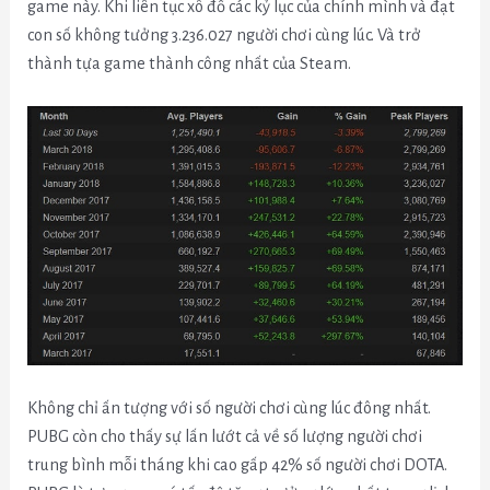
game này. Khi liên tục xô đổ các kỷ lục của chính mình và đạt
con số không tưởng 3.236.027 người chơi cùng lúc. Và trở
thành tựa game thành công nhất của Steam.
Không chỉ ấn tượng với số người chơi cùng lúc đông nhất.
PUBG còn cho thấy sự lấn lướt cả về số lượng người chơi
trung bình mỗi tháng khi cao gấp 42% số người chơi DOTA.