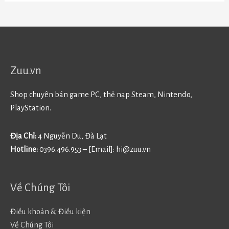
Zuu.vn
Shop chuyên bán game PC, thẻ nạp Steam, Nintendo,
PlayStation.
Địa Chỉ:
4 Nguyễn Du, Đà Lạt
Hotline:
0396.496.953 – [Email]:
hi@zuu.vn
Về Chúng Tôi
Điều khoản & Điều kiện
Về Chúng Tôi