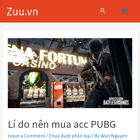
Skip
Main
Zuu.vn
to
content
Menu
Điều
hướng
bài
viết
Lí do nên mua acc PUBG
Leave a Comment
/
Chưa được phân loại
/ By
Wan Nguyen