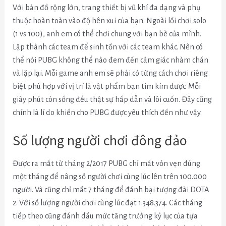
Với bản đồ rộng lớn, trang thiết bị vũ khí đa dạng và phụ
thuộc hoàn toàn vào độ hên xui của bạn. Ngoài lối chơi solo
(1 vs 100), anh em có thể chơi chung với bạn bè của mình.
Lập thành các team để sinh tồn với các team khác. Nên có
thể nói PUBG không thể nào đem đến cảm giác nhàm chán
và lặp lại. Mỗi game anh em sẽ phải có từng cách chơi riêng
biệt phù hợp với vị trí là vật phẩm bạn tìm kím được. Mỗi
giây phút còn sống đều thật sự hấp dẫn và lôi cuốn. Đây cũng
chính là lí do khiến cho PUBG được yêu thích đến như vậy.
Số lượng người chơi đông đảo
Được ra mắt từ tháng 2/2017 PUBG chỉ mất vỏn vẹn đúng
một tháng để nâng số người chơi cùng lúc lên trên 100.000
người. Và cũng chỉ mất 7 tháng để đánh bại tượng đài DOTA
2. Với số lượng người chơi cùng lúc đạt 1.348.374. Các tháng
tiếp theo cũng đánh dấu mức tăng trưởng kỷ lục của tựa