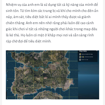
Nhiệm vụ của anh em là sử dụng tất cả kỹ năng của mình để
sinh tồn. Từ tìm kím các trang bị vũ khí cho mình cho đến ẩn
nấp, ám sát, tiêu diệt bất kì ai mình thấy được và giành
chiến thắng. Anh em nên nhớ rằng phải luôn đề cao cảnh
giác khi chơi vì tất cả những người chơi khác trong map đều
là kẻ thù. Họ luôn có mặt ở khắp mọi nơi và sẵn sàng rình
rập chờ đợi để tiêu diệt mình.