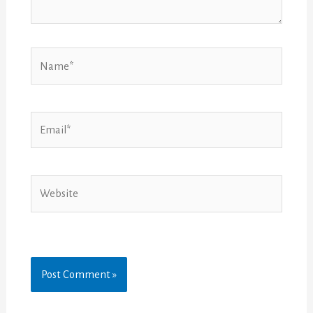
Name*
Email*
Website