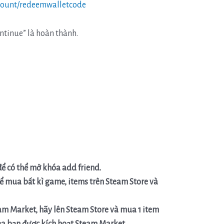
ccount/redeemwalletcode
ntinue” là hoàn thành.
để có thể mở khóa add friend.
ể mua bất kì game, items trên Steam Store và
m Market, hãy lên Steam Store và mua 1 item