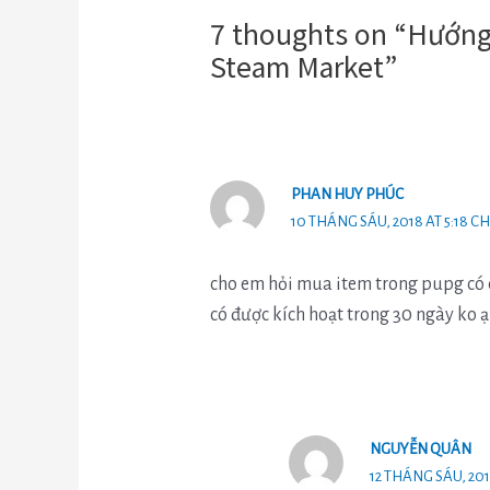
7 thoughts on “Hướng
Steam Market”
PHAN HUY PHÚC
10 THÁNG SÁU, 2018 AT 5:18 C
cho em hỏi mua item trong pupg có d
có được kích hoạt trong 30 ngày ko ạ
NGUYỄN QUÂN
12 THÁNG SÁU, 201