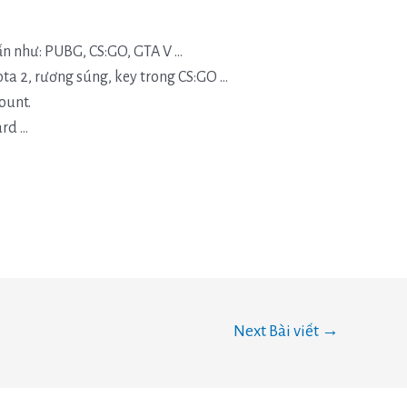
 như: PUBG, CS:GO, GTA V …
a 2, rương súng, key trong CS:GO …
ount.
rd …
Next Bài viết
→