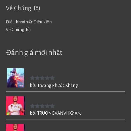
Về Chúng Tôi
Điều khoản & Điều kiện
Về Chúng Tôi
Đánh giá mới nhất
Battlefield V - BF5
Được xếp
bởi Trương Phước Kháng
hạng
5
5
sao
FIFA 20 cho PC
Được xếp
bởi TRUONGVANVIKG1976
hạng
5
5
sao
FIFA 20 cho PC