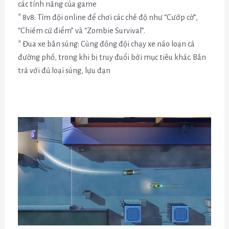
các tính năng của game
* 8v8: Tìm đội online để chơi các chế độ như “Cướp cờ”,
“Chiếm cứ điểm” và “Zombie Survival”.
* Đua xe bắn súng: Cùng đồng đội chạy xe náo loạn cả
đường phố, trong khi bị truy đuổi bởi mục tiêu khác. Bắn
trả với đủ loại súng, lựu đạn