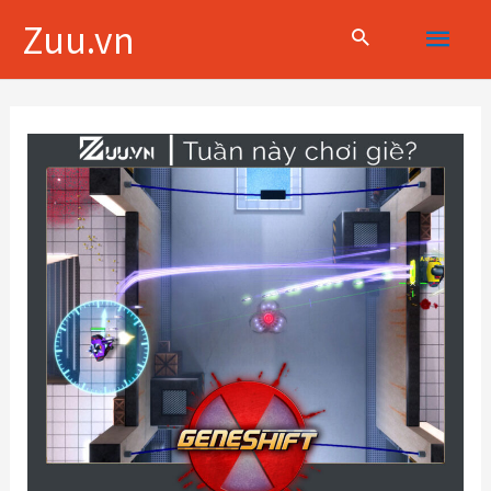
Skip
Main
Zuu.vn
to
content
Menu
Điều
hướng
bài
viết