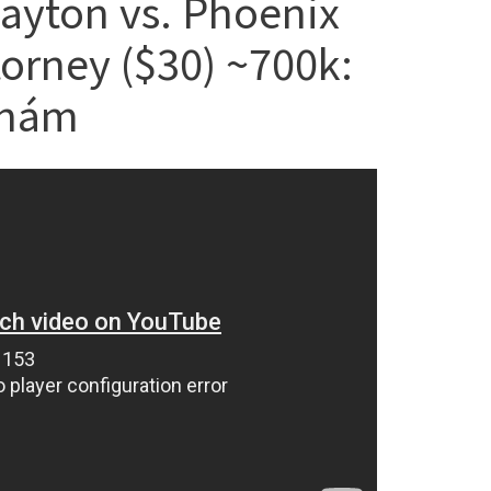
Layton vs. Phoenix
torney ($30) ~700k:
 thám