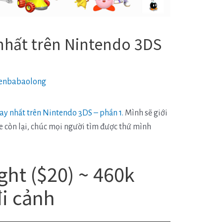
nhất trên Nintendo 3DS
enbabaolong
y nhất trên Nintendo 3DS – phần 1.
Mình sẽ giới
 còn lại, chúc mọi người tìm được thứ mình
ght ($20) ~ 460k
đi cảnh