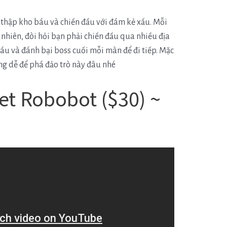
u thập kho báu và chiến đấu với đám kẻ xấu. Mỗi
 nhiên, đòi hỏi bạn phải chiến đấu qua nhiều địa
báu và đánh bại boss cuối mỗi màn để đi tiếp. Mặc
ng dễ để phá đảo trò này đâu nhé
net Robobot ($30) ~