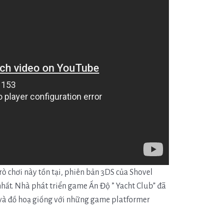
ò chơi này tồn tại, phiên bản 3DS của Shovel
hất.
Nhà phát triển game Ấn Độ ” Yacht Club” đã
n và đồ hoạ giống với những game platformer