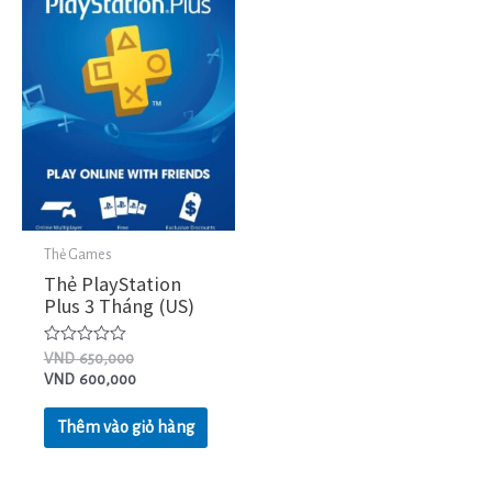
Thẻ Games
Thẻ PlayStation
Plus 3 Tháng (US)
Được
VND
650,000
xếp
VND
600,000
hạng
0
5
Thêm vào giỏ hàng
sao