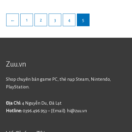
←
1
2
3
4
5
Zuu.vn
Shop chuyên bán game PC, thẻ nạp Steam, Nintendo,
PlayStation.
Địa Chỉ:
4 Nguyễn Du, Đà Lạt
Hotline:
0396.496.953 – [Email]:
hi@zuu.vn