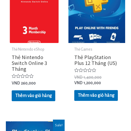
Thẻ Nintendo eShop
Thẻ Games
Thẻ Nintendo
Thẻ PlayStation
Switch Online 3
Plus 12 Tháng (US)
Tháng
Được
VND
1,400,000
xếp
Được
VND
1,200,000
VND
260,000
hạng
xếp
0
hạng
5
0
Thêm vào giỏ hàng
Thêm vào giỏ hàng
sao
5
sao
Sale!