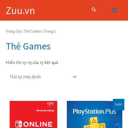
Skip
Main
Zuu.vn
to
content
Menu
Trang chủ
/
Thẻ Games
/ Trang 5
Thẻ Games
Hiển thị 13–15 của 15 kết quả
Sale!