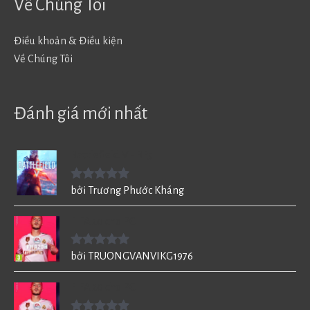
Về Chúng Tôi
Điều khoản & Điều kiện
Về Chúng Tôi
Đánh giá mới nhất
Battlefield V - BF5
Được xếp
bởi Trương Phước Kháng
hạng
5
5
sao
FIFA 20 cho PC
Được xếp
bởi TRUONGVANVIKG1976
hạng
5
5
sao
FIFA 20 cho PC