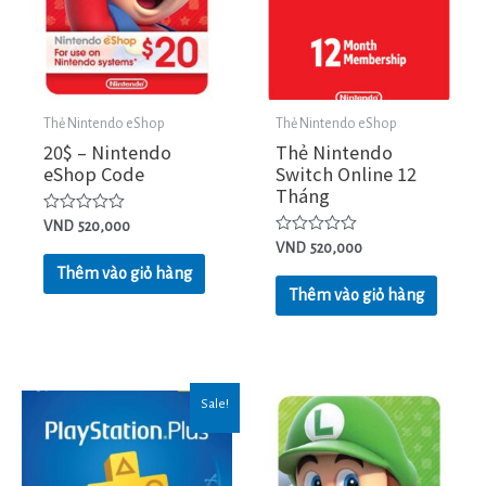
Thẻ Nintendo eShop
Thẻ Nintendo eShop
20$ – Nintendo
Thẻ Nintendo
eShop Code
Switch Online 12
Tháng
Được
VND
520,000
xếp
Được
VND
520,000
hạng
xếp
0
Thêm vào giỏ hàng
hạng
5
0
Thêm vào giỏ hàng
sao
5
sao
Sale!