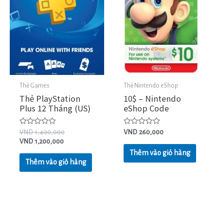
Thẻ Games
Thẻ Nintendo eShop
Thẻ PlayStation
10$ – Nintendo
Plus 12 Tháng (US)
eShop Code
Được
Được
VND
1,400,000
VND
260,000
xếp
xếp
VND
1,200,000
hạng
hạng
0
0
Thêm vào giỏ hàng
5
5
Thêm vào giỏ hàng
sao
sao