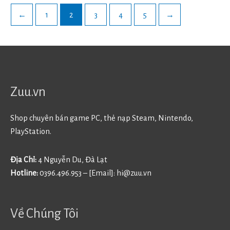
←
1
2
3
4
5
→
Zuu.vn
Shop chuyên bán game PC, thẻ nạp Steam, Nintendo,
PlayStation.
Địa Chỉ:
4 Nguyễn Du, Đà Lạt
Hotline:
0396.496.953 – [Email]:
hi@zuu.vn
Về Chúng Tôi