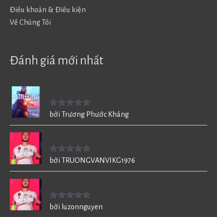
Điều khoản & Điều kiện
Về Chúng Tôi
Đánh giá mới nhất
Battlefield V - BF5
Được xếp
bởi Trương Phước Kháng
hạng
5
5
sao
FIFA 20 cho PC
Được xếp
bởi TRUONGVANVIKG1976
hạng
5
5
sao
FIFA 20 cho PC
Được xếp
bởi luzonnguyen
hạng
5
5