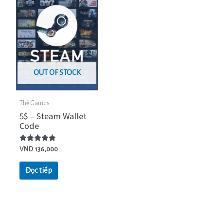
OUT OF STOCK
Thẻ Games
5$ – Steam Wallet
Code
Được xếp
VND
136,000
hạng
5.00
5 sao
Đọc tiếp