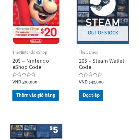
OUT OF STOCK
Thẻ Nintendo eShop
Thẻ Games
20$ – Nintendo
20$ – Steam Wallet
eShop Code
Code
Được
Được
VND
520,000
VND
542,000
xếp
xếp
hạng
hạng
0
0
Thêm vào giỏ hàng
Đọc tiếp
5
5
sao
sao