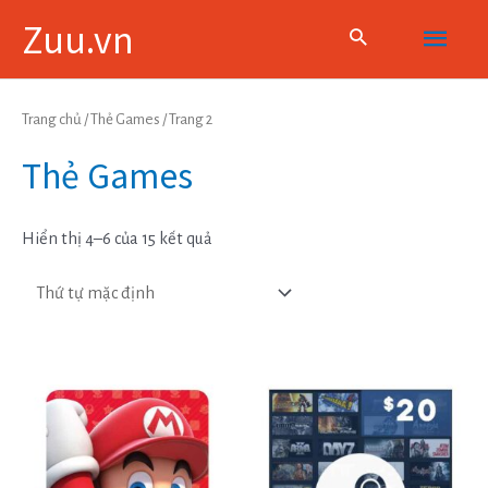
Skip
Main
Zuu.vn
to
content
Menu
Trang chủ
/
Thẻ Games
/ Trang 2
Thẻ Games
Hiển thị 4–6 của 15 kết quả