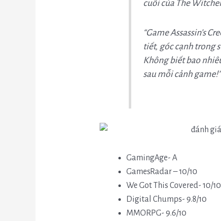
cuối của The Witche
“Game Assassin’s Cre
tiết, góc cạnh trong 
Không biết bao nhiêu
sau mỗi cảnh game!”
GamingAge- A
GamesRadar – 10/10
We Got This Covered- 10/1
Digital Chumps- 9.8/10
MMORPG- 9.6/10