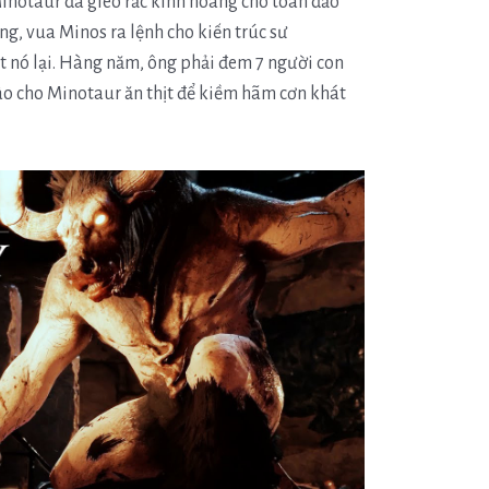
inotaur đã gieo rắc kinh hoàng cho toàn đảo
ng, vua Minos ra lệnh cho kiến trúc sư
 nó lại. Hàng năm, ông phải đem 7 người con
vào cho Minotaur ăn thịt để kiềm hãm cơn khát