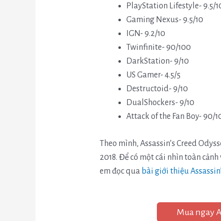
PlayStation Lifestyle- 9.5/1
Gaming Nexus- 9.5/10
IGN- 9.2/10
Twinfinite- 90/100
DarkStation- 9/10
US Gamer- 4.5/5
Destructoid- 9/10
DualShockers- 9/10
Attack of the Fan Boy- 90/1
Theo mình, Assassin’s Creed Odys
2018. Để có một cái nhìn toàn cản
em đọc qua
bài giới thiệu Assassi
Mua ngay As