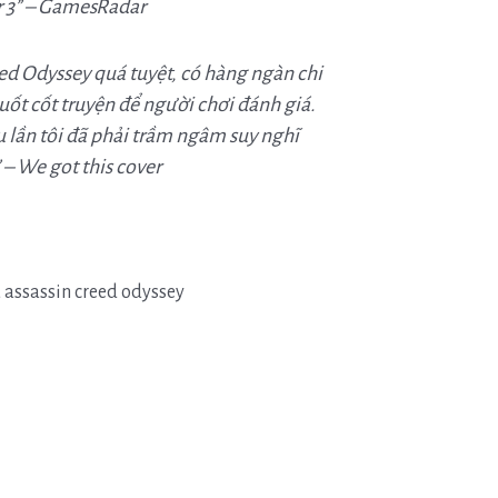
r 3” – GamesRadar
ed Odyssey quá tuyệt, có hàng ngàn chi
suốt cốt truyện để người chơi đánh giá.
 lần tôi đã phải trầm ngâm suy nghĩ
 –
We got this cover
0