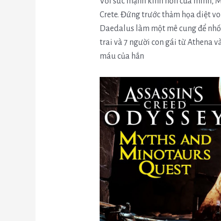
Với sức mạnh kinh hồn của mình, M
Crete. Đứng trước thảm họa diệt vo
Daedalus làm một mê cung để nhốt
trai và 7 người con gái từ Athena 
máu của hắn