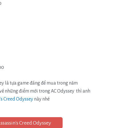
0
00
sey là tựa game đáng để mua trong năm
h về những điểm mới trong AC Odyssey thì anh
n’s Creed Odyssey
này nhé
sassin's Creed Odyssey