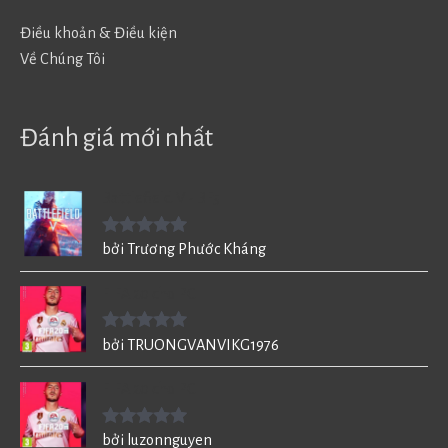
Điều khoản & Điều kiện
Về Chúng Tôi
Đánh giá mới nhất
Battlefield V - BF5
Được xếp
bởi Trương Phước Kháng
hạng
5
5
sao
FIFA 20 cho PC
Được xếp
bởi TRUONGVANVIKG1976
hạng
5
5
sao
FIFA 20 cho PC
Được xếp
bởi luzonnguyen