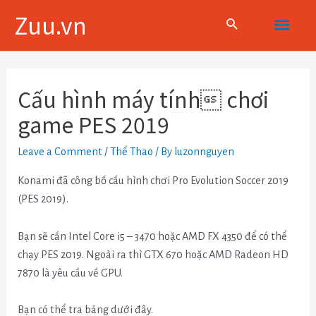
Skip
Main
Zuu.vn
to
content
Menu
Điều
hướng
Cấu hình máy tính chơi
bài
game PES 2019
viết
Leave a Comment
/
Thể Thao
/ By
luzonnguyen
Konami đã công bố cấu hình chơi Pro Evolution Soccer 2019
(PES 2019).
Bạn sẽ cần Intel Core i5 – 3470 hoặc AMD FX 4350 để có thể
chạy PES 2019. Ngoài ra thì GTX 670 hoặc AMD Radeon HD
7870 là yêu cầu về GPU.
Bạn có thể tra bảng dưới đây.