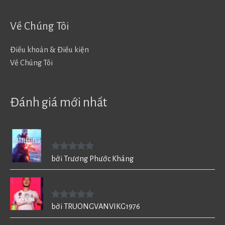
Về Chúng Tôi
Điều khoản & Điều kiện
Về Chúng Tôi
Đánh giá mới nhất
Battlefield V - BF5
Được xếp
bởi Trương Phước Kháng
hạng
5
5
sao
FIFA 20 cho PC
Được xếp
bởi TRUONGVANVIKG1976
hạng
5
5
sao