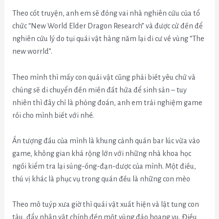
Theo cốt truyện, anh em sẽ đóng vai nhà nghiên cứu của tổ
chức “New World Elder Dragon Research” và được cử đến để
nghiên cứu lý do tụi quái vật hàng năm lại di cư về vùng “The
new worrld”.
Theo mình thì mấy con quái vật cũng phải biết yêu chứ và
chúng sẽ di chuyển đến miền đất hứa để sinh sản – tuy
nhiên thì đây chỉ là phỏng đoán, anh em trải nghiệm game
rồi cho mình biết với nhé.
Ấn tượng đầu của mình là khung cảnh quán bar lúc vừa vào
game, không gian khá rộng lớn với những nhà khoa học
ngồi kiểm tra lại súng-ống-đạn-dược của mình. Một điều,
thú vị khác là phục vụ trong quán đều là những con mèo
Theo mô tuýp xưa giờ thì quái vật xuất hiện và lật tung con
tàu, đẩy nhân vật chính đến một vùng đảo hoang vu. Điều