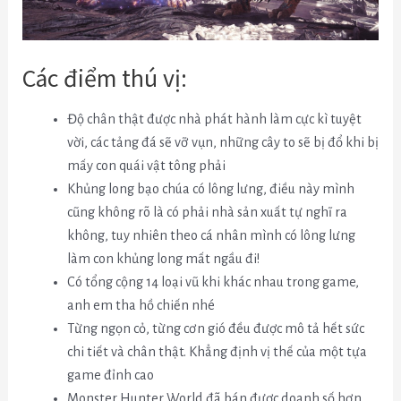
Các điểm thú vị:
Độ chân thật được nhà phát hành làm cực kì tuyệt
vời, các tảng đá sẽ vỡ vụn, những cây to sẽ bị đổ khi bị
mấy con quái vật tông phải
Khủng long bạo chúa có lông lưng, điều này mình
cũng không rõ là có phải nhà sản xuất tự nghĩ ra
không, tuy nhiên theo cá nhân mình có lông lưng
làm con khủng long mất ngầu đi!
Có tổng cộng 14 loại vũ khi khác nhau trong game,
anh em tha hồ chiến nhé
Từng ngọn cỏ, từng cơn gió đều được mô tả hết sức
chi tiết và chân thật. Khẳng định vị thế của một tựa
game đỉnh cao
Monster Hunter World đã bán được doanh số hơn