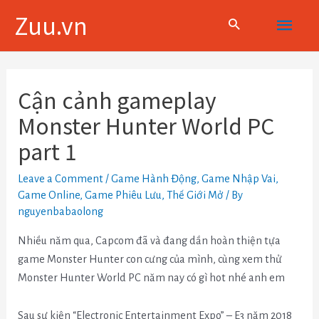
Skip
Main
Zuu.vn
to
content
Menu
Điều
hướng
Cận cảnh gameplay
bài
Monster Hunter World PC
viết
part 1
Leave a Comment
/
Game Hành Động
,
Game Nhập Vai
,
Game Online
,
Game Phiêu Lưu
,
Thế Giới Mở
/ By
nguyenbabaolong
Nhiều năm qua, Capcom đã và đang dần hoàn thiện tựa
game Monster Hunter con cưng của mình, cùng xem thử
Monster Hunter World PC năm nay có gì hot nhé anh em
Sau sự kiện “Electronic Entertainment Expo” – E3 năm 2018