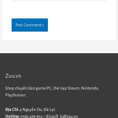
Zuu.vn
Shop chuyên bán game PC, thẻ nạp Steam, Nintendo,
PlayStation.
Địa Chỉ:
4 Nguyễn Du, Đà Lạt
Hotline:
0396.496.953 – [Email]:
hi@zuu.vn