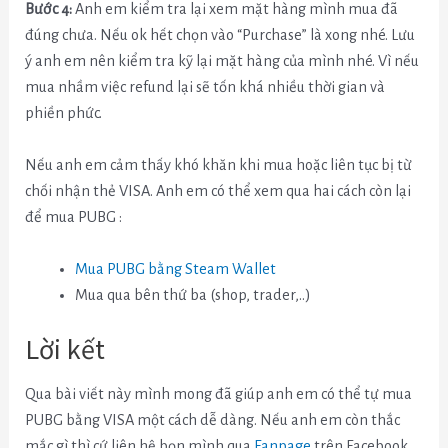
Bước 4:
Anh em kiểm tra lại xem mặt hàng mình mua đã
đúng chưa. Nếu ok hết chọn vào “Purchase” là xong nhé. Lưu
ý anh em nên kiểm tra kỹ lại mặt hàng của mình nhé. Vì nếu
mua nhầm việc refund lại sẽ tốn khá nhiều thời gian và
phiền phức.
Nếu anh em cảm thấy khó khăn khi mua hoặc liên tục bị từ
chối nhận thẻ VISA. Anh em có thể xem qua hai cách còn lại
để mua PUBG :
Mua PUBG bằng Steam Wallet
Mua qua bên thứ ba (shop, trader,..)
Lời kết
Qua bài viết này mình mong đã giúp anh em có thể tự mua
PUBG bằng VISA một cách dễ dàng. Nếu anh em còn thắc
mắc gì thì cứ liên hệ bọn mình qua
Fanpage
trên Facebook