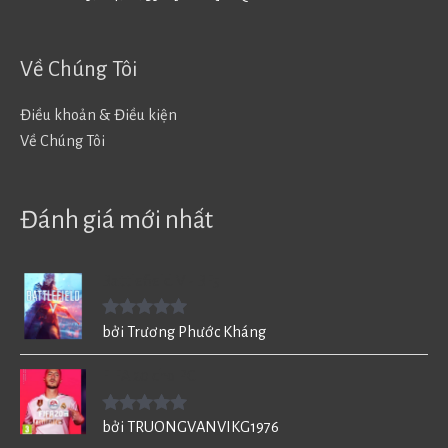
Về Chúng Tôi
Điều khoản & Điều kiện
Về Chúng Tôi
Đánh giá mới nhất
Battlefield V - BF5
Được xếp
bởi Trương Phước Kháng
hạng
5
5
sao
FIFA 20 cho PC
Được xếp
bởi TRUONGVANVIKG1976
hạng
5
5