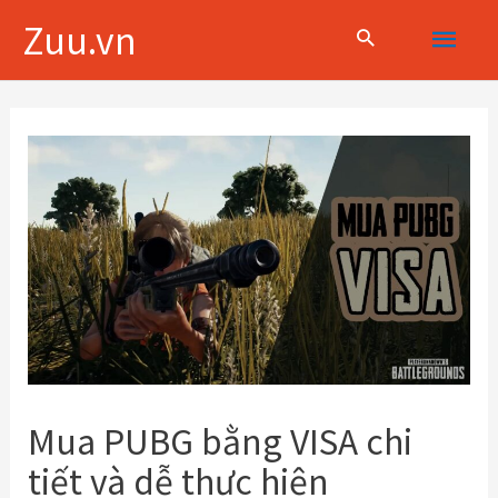
Skip
Main
Zuu.vn
to
content
Menu
Điều
hướng
bài
viết
Mua PUBG bằng VISA chi
tiết và dễ thực hiện