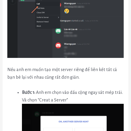
Nếu anh em muốn tạo một server riêng để liên kết tất cả
bạn bè lại với nhau cũng rất đơn giản.
Bước 1:
Anh em chọn vào dấu cộng ngay sát mép trái.
Và chọn “Creat a Server”