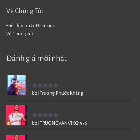
Về Chúng Tôi
Điều khoản & Điều kiện
Về Chúng Tôi
Đánh giá mới nhất
Battlefield V - BF5
Được xếp
bởi Trương Phước Kháng
hạng
5
5
sao
FIFA 20 cho PC
Được xếp
bởi TRUONGVANVIKG1976
hạng
5
5
sao
FIFA 20 cho PC