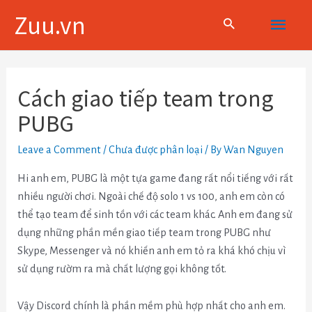
Skip
Main
Zuu.vn
to
content
Menu
Điều
hướng
Cách giao tiếp team trong
bài
PUBG
viết
Leave a Comment
/
Chưa được phân loại
/ By
Wan Nguyen
Hi anh em, PUBG là một tựa game đang rất nổi tiếng với rất
nhiều người chơi. Ngoài chế độ solo 1 vs 100, anh em còn có
thể tạo team để sinh tồn với các team khác. Anh em đang sử
dụng những phần mền giao tiếp team trong PUBG như
Skype, Messenger và nó khiến anh em tỏ ra khá khó chịu vì
sử dụng rườm ra mà chất lượng gọi không tốt.
Vậy Discord chính là phần mềm phù hợp nhất cho anh em.