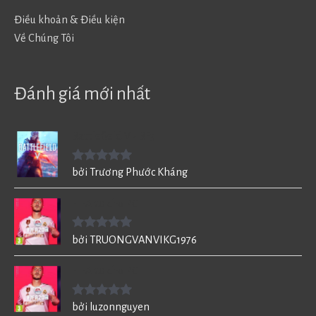
Điều khoản & Điều kiện
Về Chúng Tôi
Đánh giá mới nhất
Battlefield V - BF5
Được xếp
bởi Trương Phước Kháng
hạng
5
5
sao
FIFA 20 cho PC
Được xếp
bởi TRUONGVANVIKG1976
hạng
5
5
sao
FIFA 20 cho PC
Được xếp
bởi luzonnguyen