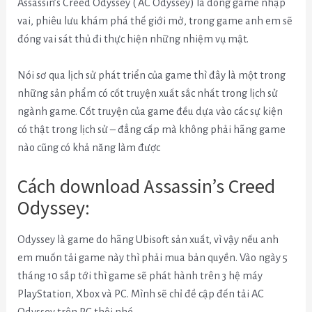
Assassin’s Creed Odyssey ( AC Odyssey) là dòng game nhập
vai, phiêu lưu khám phá thế giới mở, trong game anh em sẽ
đóng vai sát thủ đi thực hiện những nhiệm vụ mật.
Nói sơ qua lịch sử phát triển của game thì đây là một trong
những sản phẩm có cốt truyện xuất sắc nhất trong lịch sử
ngành game. Cốt truyện của game đều dựa vào các sự kiện
có thật trong lịch sử – đẳng cấp mà không phải hãng game
nào cũng có khả năng làm được
Cách download Assassin’s Creed
Odyssey:
Odyssey là game do hãng Ubisoft sản xuất, vì vậy nếu anh
em muốn tải game này thì phải mua bản quyền. Vào ngày 5
tháng 10 sắp tới thì game sẽ phát hành trên 3 hệ máy
PlayStation, Xbox và PC. Mình sẽ chỉ đề cập đến tải AC
Odyssey trên PC thôi nhé