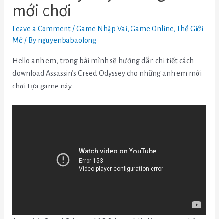
mới chơi
Leave a Comment
/
Game Nhập Vai
,
Game Online
,
Thế Giới
Mở
/ By
nguyenbabaolong
Hello anh em, trong bài mình sẽ hướng dẫn chi tiết cách
download Assassin’s Creed Odyssey cho những anh em mới
chơi tựa game này