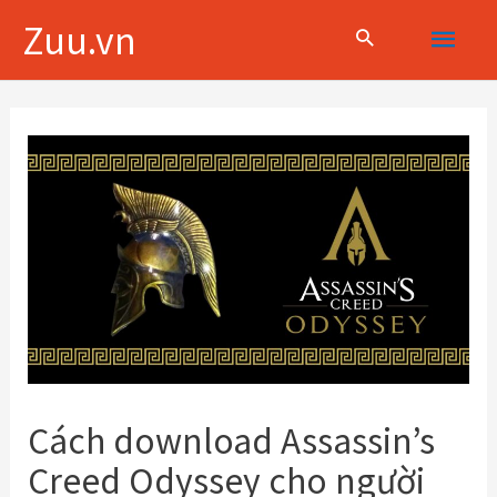
Skip
Main
Zuu.vn
to
content
Menu
Điều
hướng
bài
viết
Cách download Assassin’s
Creed Odyssey cho người