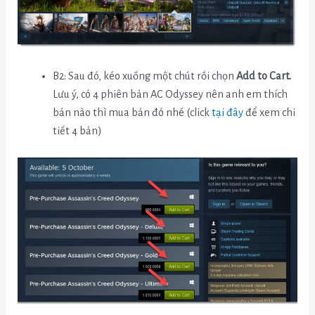
B2: Sau đó, kéo xuống một chút rồi chọn
Add to Cart.
Lưu ý, có 4 phiên bản AC Odyssey nên anh em thích
bản nào thì mua bản đó nhé (click
tại đây
để xem chi
tiết 4 bản)