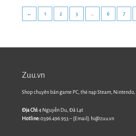
←
1
2
3
…
6
7
Zuu.vn
Shop chuyên bán game PC, thẻ nạp Steam, Nintendo, 
Địa Chỉ:
4 Nguyễn Du, Đà Lạt
Hotline:
0396.496.953 – [Email]:
hi@zuu.vn