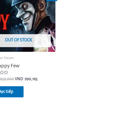
OUT OF STOCK
me Steam
appy Few
,059,000
VND
990,165
ọc tiếp