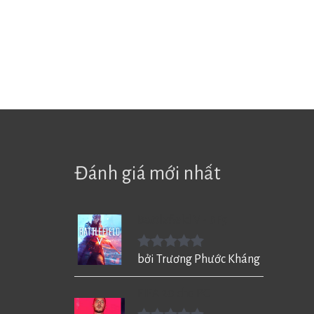
Đánh giá mới nhất
Battlefield V - BF5
Được xếp
bởi Trương Phước Kháng
hạng
5
5
sao
FIFA 20 cho PC