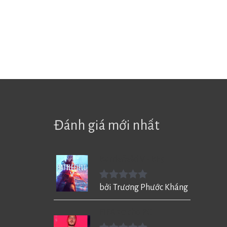
Đánh giá mới nhất
Battlefield V - BF5
Được xếp
bởi Trương Phước Kháng
hạng
5
5
sao
FIFA 20 cho PC