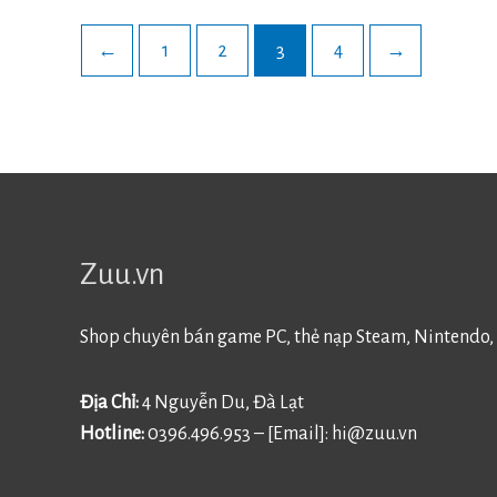
←
1
2
3
4
→
Zuu.vn
Shop chuyên bán game PC, thẻ nạp Steam, Nintendo, 
Địa Chỉ:
4 Nguyễn Du, Đà Lạt
Hotline:
0396.496.953 – [Email]:
hi@zuu.vn