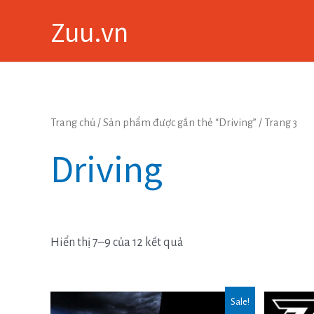
Skip
Zuu.vn
to
content
Trang chủ
/
Sản phẩm được gắn thẻ “Driving”
/ Trang 3
Driving
Hiển thị 7–9 của 12 kết quả
Sale!