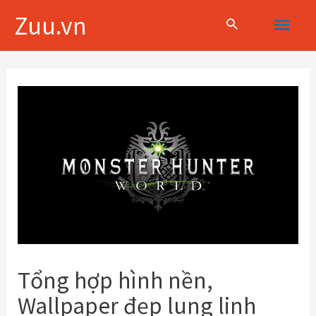
Skip
Main
Zuu.vn
to
content
Menu
Điều
hướng
bài
viết
Tổng hợp hình nền,
Wallpaper đẹp lung linh