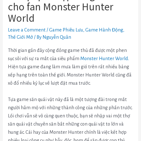
cho fan Monster Hunter
World
Leave a Comment
/
Game Phiêu Lưu
,
Game Hành Động
,
Thế Giới Mở
/ By
Nguyễn Quân
Thời gian gần đây cộng đồng game thủ đã được một phen
sục sôi với sự ra mắt của siêu phẩm
Monster Hunter World.
Hiện tựa game đang làm mưa làm gió trên rất nhiều bảng
xếp hạng trên toàn thế giới. Monster Hunter World cũng đã
xô đổ nhiều kỷ lục về lượt đặt mua trước.
Tựa game săn quái vật này đã là một tượng đài trong mắt
người hâm mộ với những thành công của những phần trước.
Lối chơi vẫn sẽ vô cùng quen thuộc, bạn sẽ nhập vai một thợ
săn quái vật chuyên săn bắt những con quái vật to lớn và
hung ác. Cái hay của Monster Hunter chính là việc kết hợp
nhiều loại công cụ như bẫy, độc, bom để săn được con thú