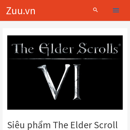
Skip
Main
Zuu.vn
to
content
Menu
Điều
hướng
bài
viết
Siêu phẩm The Elder Scroll