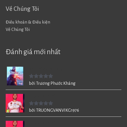
Về Chúng Tôi
Điều khoản & Điều kiện
Về Chúng Tôi
Đánh giá mới nhất
Battlefield V - BF5
Được xếp
bởi Trương Phước Kháng
hạng
5
5
sao
FIFA 20 cho PC
Được xếp
bởi TRUONGVANVIKG1976
hạng
5
5
sao
FIFA 20 cho PC