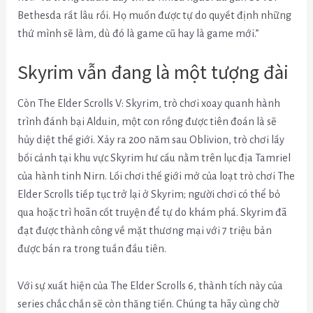
Bethesda rất lâu rồi. Họ muốn được tự do quyết định những
thứ mình sẽ làm, dù đó là game cũ hay là game mới.”
Skyrim vẫn đang là một tượng đài
Còn The Elder Scrolls V: Skyrim, trò chơi xoay quanh hành
trình đánh bại Alduin, một con rồng được tiên đoán là sẽ
hủy diệt thế giới. Xảy ra 200 năm sau Oblivion, trò chơi lấy
bối cảnh tại khu vực Skyrim hư cấu nằm trên lục địa Tamriel
của hành tinh Nirn. Lối chơi thế giới mở của loạt trò chơi The
Elder Scrolls tiếp tục trở lại ở Skyrim; người chơi có thể bỏ
qua hoặc trì hoãn cốt truyện để tự do khám phá. Skyrim đã
đạt được thành công về mặt thương mại với 7 triệu bản
được bán ra trong tuần đầu tiên.
Với sự xuất hiện của The Elder Scrolls 6, thành tích này của
series chắc chắn sẽ còn thăng tiến. Chúng ta hãy cùng chờ