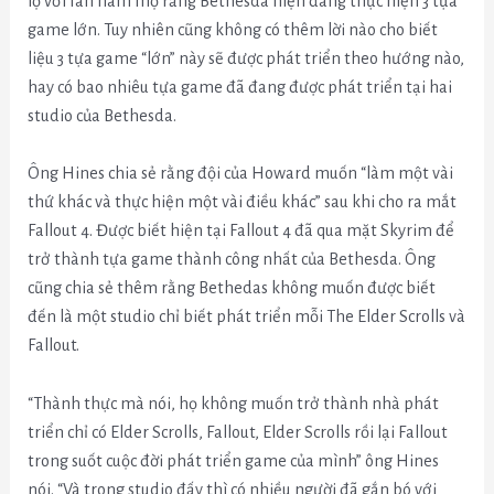
lộ với fan hâm mộ rằng Bethesda hiện đang thực hiện 3 tựa
game lớn. Tuy nhiên cũng không có thêm lời nào cho biết
liệu 3 tựa game “lớn” này sẽ được phát triển theo hướng nào,
hay có bao nhiêu tựa game đã đang được phát triển tại hai
studio của Bethesda.
Ông Hines chia sẻ rằng đội của Howard muốn “làm một vài
thứ khác và thực hiện một vài điều khác” sau khi cho ra mắt
Fallout 4. Được biết hiện tại Fallout 4 đã qua mặt Skyrim để
trở thành tựa game thành công nhất của Bethesda. Ông
cũng chia sẻ thêm rằng Bethedas không muốn được biết
đến là một studio chỉ biết phát triển mỗi The Elder Scrolls và
Fallout.
“Thành thực mà nói, họ không muốn trở thành nhà phát
triển chỉ có Elder Scrolls, Fallout, Elder Scrolls rồi lại Fallout
trong suốt cuộc đời phát triển game của mình” ông Hines
nói. “Và trong studio đấy thì có nhiều người đã gắn bó với