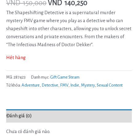
VND
150,000
VND
140,250
The Shapeshifting Detective is a supernatural murder
mystery FMV game where you play as a detective who can
shapeshift into other characters, allowing you to unlock secret
conversations and private encounters. From the makers of
“The Infectious Madness of Doctor Dekker”.
Hết hàng
Mã:
287423
Danh mục:
Gift Game Steam
Từ khóa:
Adventure
,
Detective
,
FMV
,
Indie
,
Mystery
,
Sexual Content
Đánh giá (0)
Chưa có đánh giá nào.