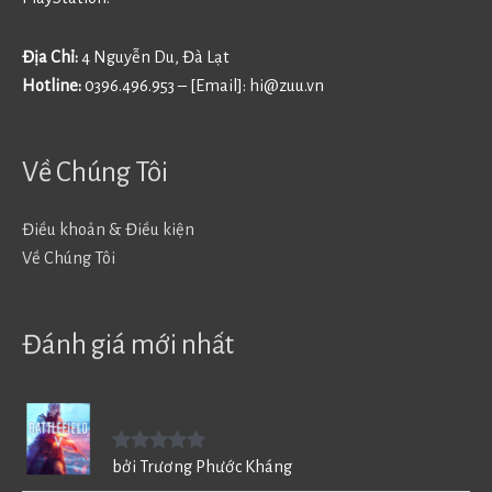
Địa Chỉ:
4 Nguyễn Du, Đà Lạt
Hotline:
0396.496.953 – [Email]:
hi@zuu.vn
Về Chúng Tôi
Điều khoản & Điều kiện
Về Chúng Tôi
Đánh giá mới nhất
Battlefield V - BF5
Được xếp
bởi Trương Phước Kháng
hạng
5
5