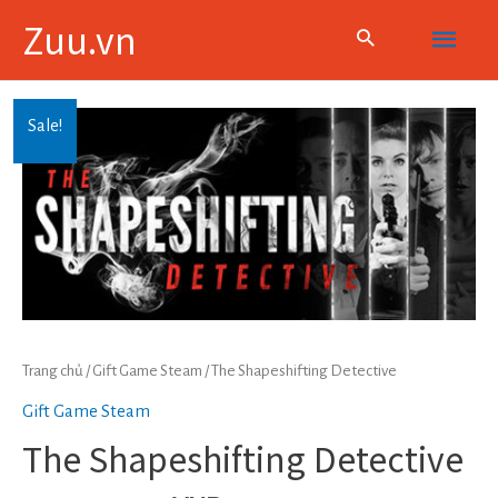
Skip
Main
Zuu.vn
to
content
Menu
Sale!
Trang chủ
/
Gift Game Steam
/ The Shapeshifting Detective
Gift Game Steam
The Shapeshifting Detective