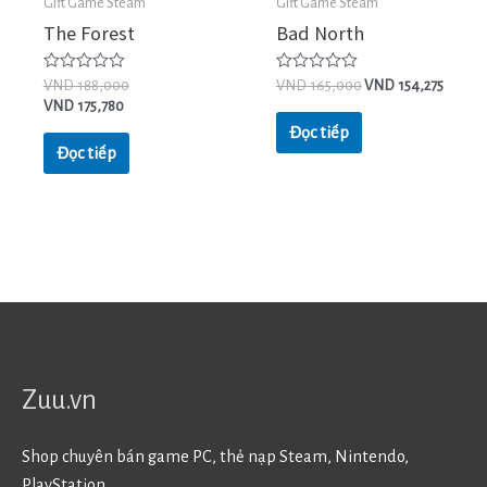
Gift Game Steam
Gift Game Steam
The Forest
Bad North
Được
Được
VND
188,000
VND
165,000
VND
154,275
xếp
xếp
VND
175,780
hạng
hạng
0
0
Đọc tiếp
5
5
Đọc tiếp
sao
sao
Zuu.vn
Shop chuyên bán game PC, thẻ nạp Steam, Nintendo,
PlayStation.