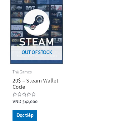
OUT OF STOCK
Thẻ Games
20$ – Steam Wallet
Code
Được
VND
542,000
xếp
hạng
0
Đọc tiếp
5
sao