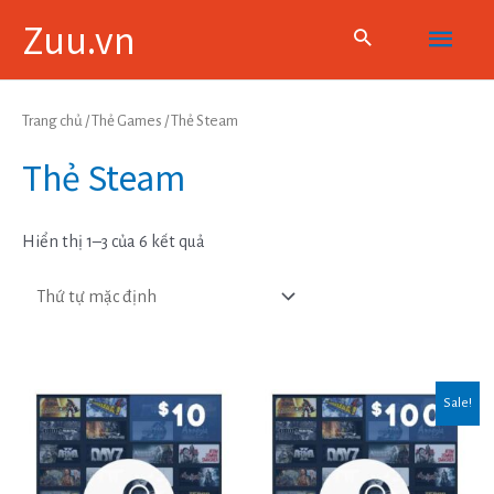
Skip
Main
Zuu.vn
to
content
Menu
Trang chủ
/
Thẻ Games
/ Thẻ Steam
Thẻ Steam
Hiển thị 1–3 của 6 kết quả
Sale!