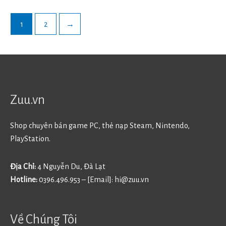
1
2
→
Zuu.vn
Shop chuyên bán game PC, thẻ nạp Steam, Nintendo,
PlayStation.
Địa Chỉ:
4 Nguyễn Du, Đà Lạt
Hotline:
0396.496.953 – [Email]:
hi@zuu.vn
Về Chúng Tôi