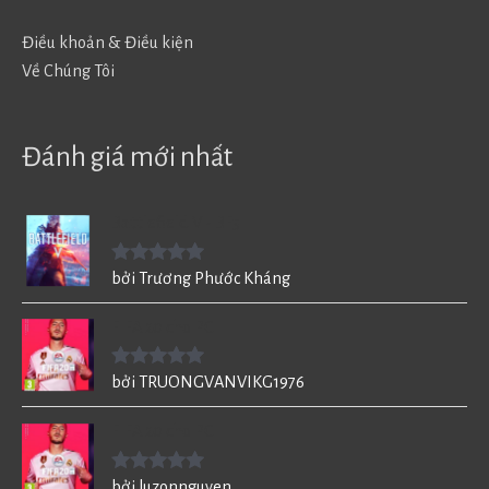
Điều khoản & Điều kiện
Về Chúng Tôi
Đánh giá mới nhất
Battlefield V - BF5
Được xếp
bởi Trương Phước Kháng
hạng
5
5
sao
FIFA 20 cho PC
Được xếp
bởi TRUONGVANVIKG1976
hạng
5
5
sao
FIFA 20 cho PC
Được xếp
bởi luzonnguyen