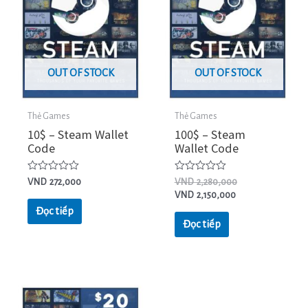
OUT OF STOCK
OUT OF STOCK
Thẻ Games
Thẻ Games
10$ – Steam Wallet
100$ – Steam
Code
Wallet Code
Được
Được
VND
272,000
VND
2,280,000
xếp
xếp
VND
2,150,000
hạng
hạng
0
0
Đọc tiếp
5
5
Đọc tiếp
sao
sao