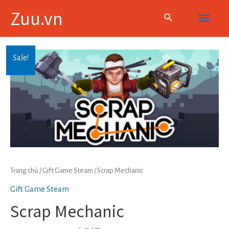
Skip
Main
Zuu.vn
to
content
Menu
Sale!
Trang chủ
/
Gift Game Steam
/ Scrap Mechanic
Gift Game Steam
Scrap Mechanic