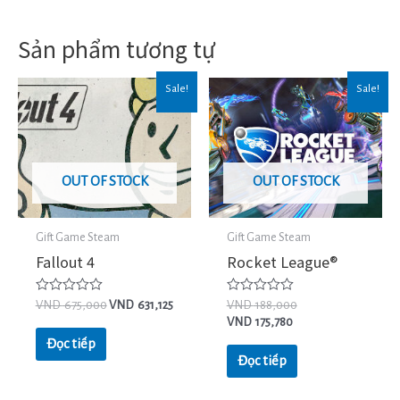
Sản phẩm tương tự
Sale!
Sale!
OUT OF STOCK
OUT OF STOCK
Gift Game Steam
Gift Game Steam
Fallout 4
Rocket League®
Được
Được
VND
675,000
VND
631,125
VND
188,000
xếp
xếp
VND
175,780
hạng
hạng
0
0
Đọc tiếp
5
5
Đọc tiếp
sao
sao