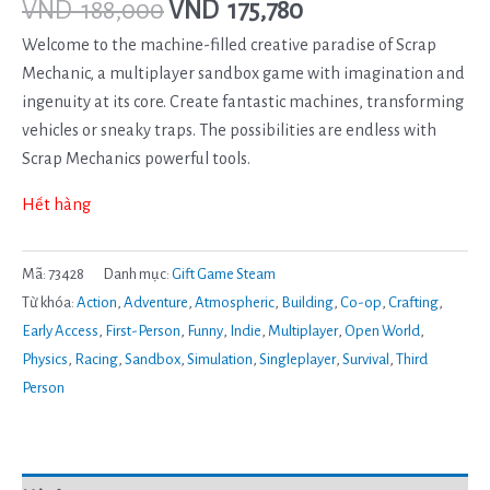
VND
188,000
VND
175,780
Welcome to the machine-filled creative paradise of Scrap
Mechanic, a multiplayer sandbox game with imagination and
ingenuity at its core. Create fantastic machines, transforming
vehicles or sneaky traps. The possibilities are endless with
Scrap Mechanics powerful tools.
Hết hàng
Mã:
73428
Danh mục:
Gift Game Steam
Từ khóa:
Action
,
Adventure
,
Atmospheric
,
Building
,
Co-op
,
Crafting
,
Early Access
,
First-Person
,
Funny
,
Indie
,
Multiplayer
,
Open World
,
Physics
,
Racing
,
Sandbox
,
Simulation
,
Singleplayer
,
Survival
,
Third
Person