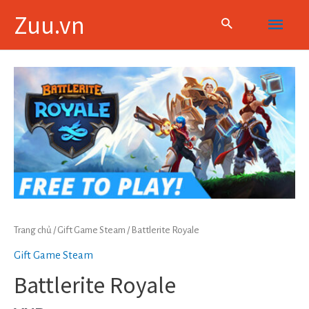
Skip
Main
Zuu.vn
to
content
Menu
Trang chủ
/
Gift Game Steam
/ Battlerite Royale
Gift Game Steam
Battlerite Royale