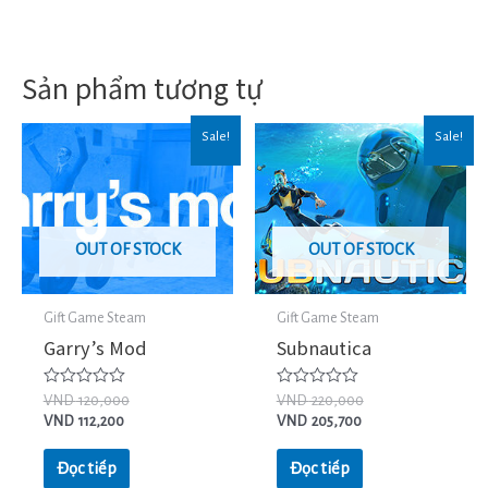
Sản phẩm tương tự
Sale!
Sale!
OUT OF STOCK
OUT OF STOCK
Gift Game Steam
Gift Game Steam
Garry’s Mod
Subnautica
Được
Được
VND
120,000
VND
220,000
xếp
xếp
VND
112,200
VND
205,700
hạng
hạng
0
0
5
5
Đọc tiếp
Đọc tiếp
sao
sao