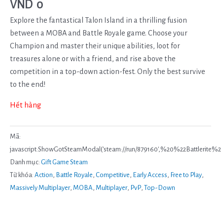
VND
0
Explore the fantastical Talon Island in a thrilling fusion
between a MOBA and Battle Royale game. Choose your
Champion and master their unique abilities, loot for
treasures alone or with a friend, and rise above the
competition in a top-down action-fest. Only the best survive
to the end!
Hết hàng
Mã:
javascript:ShowGotSteamModal('steam://run/879160',%20%22Battleri
Danh mục:
Gift Game Steam
Từ khóa:
Action
,
Battle Royale
,
Competitive
,
Early Access
,
Free to Play
,
Massively Multiplayer
,
MOBA
,
Multiplayer
,
PvP
,
Top-Down