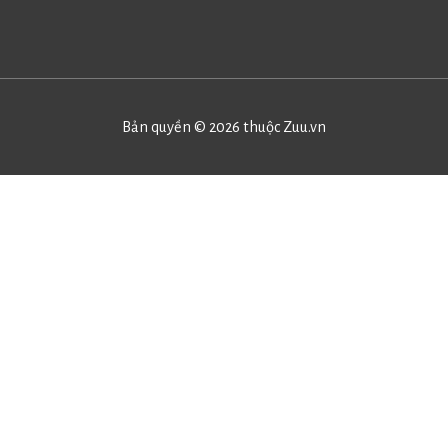
hạng
5
5
sao
Bản quyền © 2026 thuộc
Zuu.vn