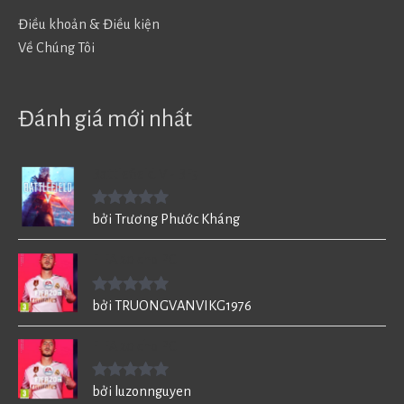
Điều khoản & Điều kiện
Về Chúng Tôi
Đánh giá mới nhất
Battlefield V - BF5
Được xếp
bởi Trương Phước Kháng
hạng
5
5
sao
FIFA 20 cho PC
Được xếp
bởi TRUONGVANVIKG1976
hạng
5
5
sao
FIFA 20 cho PC
Được xếp
bởi luzonnguyen