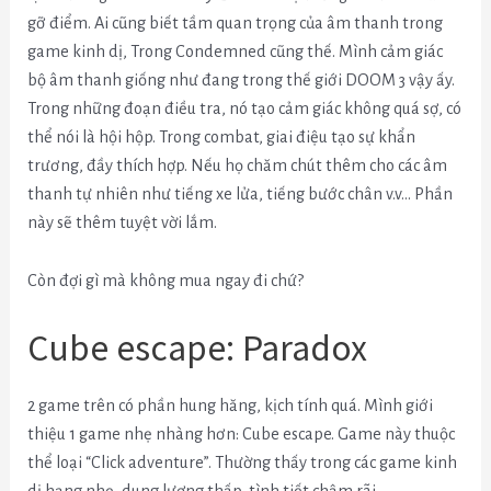
gỡ điểm. Ai cũng biết tầm quan trọng của âm thanh trong
game kinh dị, Trong Condemned cũng thế. Mình cảm giác
bộ âm thanh giống như đang trong thế giới DOOM 3 vậy ấy.
Trong những đoạn điều tra, nó tạo cảm giác không quá sợ, có
thể nói là hội hộp. Trong combat, giai điệu tạo sự khẩn
trương, đầy thích hợp. Nếu họ chăm chút thêm cho các âm
thanh tự nhiên như tiếng xe lửa, tiếng bước chân v.v… Phần
này sẽ thêm tuyệt vời lắm.
Còn đợi gì mà không mua ngay đi chứ?
Cube escape: Paradox
2 game trên có phần hung hăng, kịch tính quá. Mình giới
thiệu 1 game nhẹ nhàng hơn: Cube escape. Game này thuộc
thể loại “Click adventure”. Thường thấy trong các game kinh
dị hạng nhẹ, dung lượng thấp, tình tiết chậm rãi.