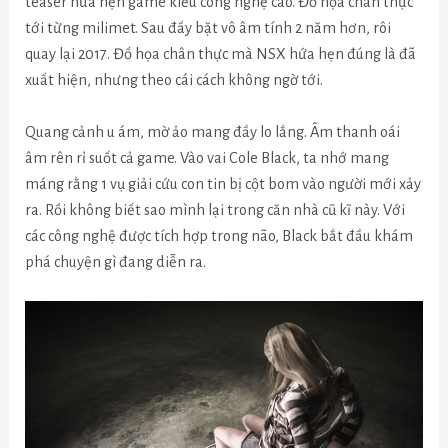
teaser hứa hẹn game kiểu công nghệ cao. Đồ họa chân thực
tới từng milimet. Sau đấy bặt vô âm tính 2 năm hơn, rôi
quay lại 2017. Đồ họa chân thực mà NSX hứa hẹn đúng là đã
xuất hiện, nhưng theo cái cách không ngờ tới.
Quang cảnh u ám, mờ ảo mang đầy lo lắng. Âm thanh oái
âm rên rỉ suốt cả game. Vào vai Cole Black, ta nhớ mang
máng rằng 1 vụ giải cứu con tin bị cột bom vào người mới xảy
ra. Rồi không biết sao mình lại trong căn nhà cũ kĩ này. Với
các công nghệ được tích hợp trong não, Black bắt đầu khám
phá chuyện gì đang diễn ra.