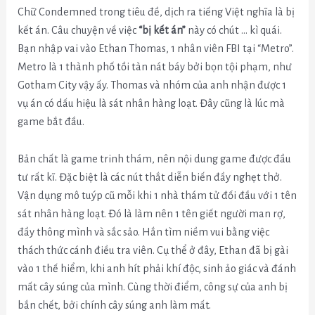
Chữ Condemned trong tiêu đề, dịch ra tiếng Việt nghĩa là bị
kết án. Câu chuyện về việc
“bị kết án”
này có chút … kì quái.
Bạn nhập vai vào Ethan Thomas, 1 nhân viên FBI tại “Metro”.
Metro là 1 thành phố tồi tàn nát báy bởi bọn tội phạm, như
Gotham City vậy ấy. Thomas và nhóm của anh nhận được 1
vụ án có dấu hiệu là sát nhân hàng loạt. Đây cũng là lúc mà
game bắt đầu.
Bản chất là game trinh thám, nên nội dung game được đầu
tư rất kĩ. Đặc biệt là các nút thắt diễn biến đầy nghẹt thở.
Vận dụng mô tuýp cũ mỗi khi 1 nhà thám tử đối đầu với 1 tên
sát nhân hàng loạt. Đó là làm nên 1 tên giết người man rợ,
đầy thông mình và sắc sảo. Hắn tìm niềm vui bằng việc
thách thức cánh điều tra viên. Cụ thể ở đây, Ethan đã bị gài
vào 1 thế hiểm, khi anh hít phải khí độc, sinh ảo giác và đánh
mất cây súng của mình. Cùng thời điểm, công sự của anh bị
bắn chết, bởi chính cây súng anh làm mất.