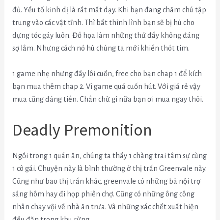
đủ. Yếu tố kinh dị là rất mất dạy. Khi bạn đang chăm chú tập
trung vào các vật tĩnh. Thì bất thình lình bạn sẽ bị hù cho
dựng tóc gáy luôn. Đồ họa làm những thứ đấy không đáng
sợ lắm. Nhưng cách nó hù chúng ta mới khiến thót tim.
1 game nhẹ nhưng đầy lôi cuốn, free cho bạn chap 1 để kích
bạn mua thêm chap 2. Vì game quá cuốn hút. Với giá rẻ vậy
mua cũng đáng tiền. Chần chừ gì nữa bạn ơi mua ngay thôi.
Deadly Premonition
Ngồi trong 1 quán ăn, chúng ta thấy 1 chàng trai tâm sự cùng
1 cô gái. Chuyện này là bình thường ở thị trấn Greenvale này.
Cũng như bao thị trấn khác, greenvale có những bà nội trợ
sáng hôm hay đi họp phiên chợ. Cũng có những ông công
nhân chạy vội về nhà ăn trưa. Và những xác chết xuất hiện
đều đặn trong khu rừng.