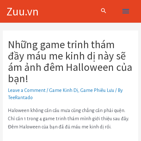
Skip
Main
Zuu.vn
to
content
Menu
Điều
hướng
Những game trinh thám
bài
đầy máu me kinh dị này sẽ
viết
ám ảnh đêm Halloween của
bạn!
Leave a Comment
/
Game Kinh Dị
,
Game Phiêu Lưu
/ By
TeeRantado
Haloween không cần cầu mưa cũng chẳng cần phải quện.
Chỉ cần 1 trong 4 game trinh thám mình giới thiệu sau đây.
Đêm Haloween của bạn đã đủ máu me kinh dị rồi.