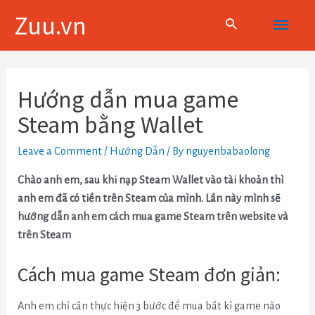
Skip
Main
Zuu.vn
to
content
Menu
Điều
hướng
Hướng dẫn mua game
bài
Steam bằng Wallet
viết
Leave a Comment
/
Hướng Dẫn
/ By
nguyenbabaolong
Chào anh em, sau khi nạp Steam Wallet vào tài khoản thì
anh em đã có tiền trên Steam của mình. Lần này mình sẽ
hướng dẫn anh em cách mua game Steam trên website và
trên Steam
Cách mua game Steam đơn giản:
Anh em chỉ cần thực hiện 3 bước để mua bất kì game nào