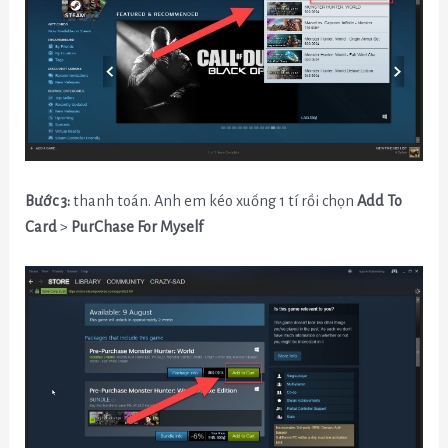
Bước 3:
thanh toán. Anh em kéo xuống 1 tí rồi chọn
Add To
Card
>
PurChase For Myself