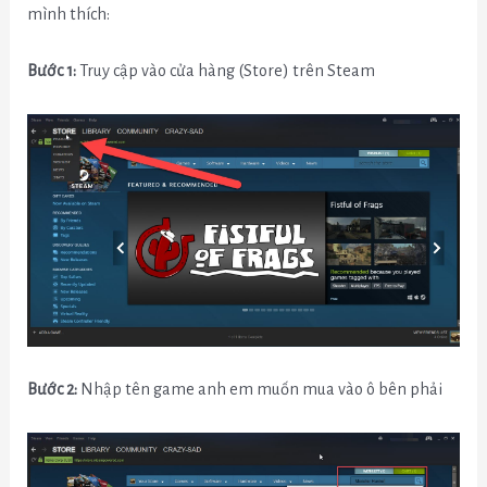
mình thích:
Bước 1:
Truy cập vào cửa hàng (Store) trên Steam
Bước 2:
Nhập tên game anh em muốn mua vào ô bên phải