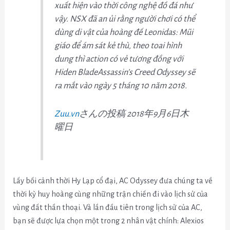
xuất hiện vào thời công nghệ đồ đá như
vậy. NSX đã an ủi rằng người chơi có thể
dùng di vật của hoàng đế Leonidas: Mũi
giáo để ám sát kẻ thù, theo toai hình
dung thì action có vẻ tương đồng với
Hiden BladeAssassin’s Creed Odyssey sẽ
ra mắt vào ngày 5 tháng 10 năm 2018.
Zuu.vn
さんの投稿 2018年9月6日木
曜日
Lấy bối cảnh thời Hy Lạp cổ đại, AC Odyssey đưa chúng ta về
thời kỳ huy hoàng cùng những trận chiến đi vào lịch sử của
vùng đất thần thoại. Và lần đầu tiên trong lịch sử của AC,
bạn sẽ được lựa chọn một trong 2 nhân vật chính: Alexios