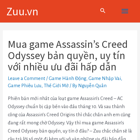
Skip
Main
Zuu.vn
to
content
Menu
Điều
hướng
Mua game Assassin’s Creed
bài
Odyssey bản quyền, uy tín
viết
với nhiều ưu đãi hấp dẫn
Leave a Comment
/
Game Hành Động
,
Game Nhập Vai
,
Game Phiêu Lưu
,
Thế Giới Mở
/ By
Nguyễn Quân
Phiên bản mới nhất của loạt game Assassin’s Creed – AC
Odyssey chuẩn bị cập bến vào đầu tháng 10. Và sau thành
công của Assassin’s Creed Origins thì chắc chắn anh em cũng
đang rẩt mong chờ Odyssey. Vậy thì mua game Assassin’s
Creed Odyssey bản quyền, uy tín ở đâu? – Zuu chắc chắn sẽ là
câu trả lời số một đi kèm với vô vàn những ưu đãi hấp dẫn.