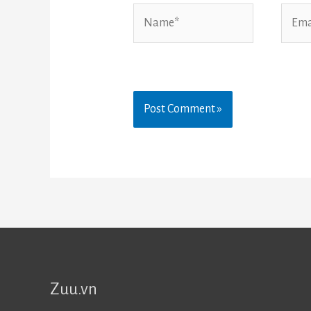
Name*
Email
Zuu.vn