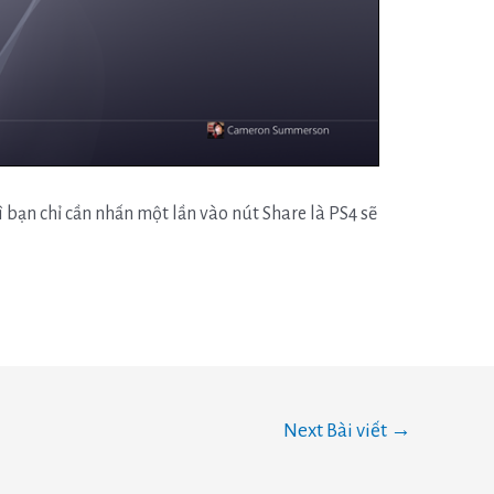
ì bạn chỉ cần nhấn một lần vào nút Share là PS4 sẽ
Next Bài viết
→