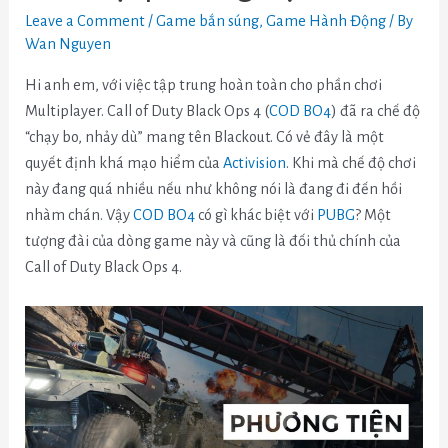
Leave a Comment
/
Game bắn súng
,
Game Hành Động
/ By
Wan Nguyen
Hi anh em, với việc tập trung hoàn toàn cho phần chơi
Multiplayer. Call of Duty Black Ops 4 (
COD BO4
) đã ra chế độ
“chạy bo, nhảy dù” mang tên Blackout. Có vẻ đây là một
quyết định khá mạo hiểm của
Activision
. Khi mà chế độ chơi
này đang quá nhiều nếu như không nói là đang đi đến hồi
nhàm chán. Vậy
COD BO4
có gì khác biệt với
PUBG
? Một
tượng đài của dòng game này và cũng là đối thủ chính của
Call of Duty Black Ops 4.