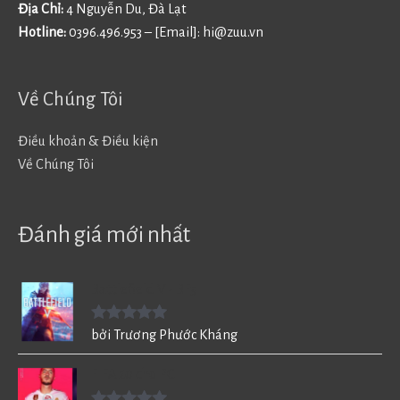
Địa Chỉ:
4 Nguyễn Du, Đà Lạt
Hotline:
0396.496.953 – [Email]:
hi@zuu.vn
Về Chúng Tôi
Điều khoản & Điều kiện
Về Chúng Tôi
Đánh giá mới nhất
Battlefield V - BF5
Được xếp
bởi Trương Phước Kháng
hạng
5
5
sao
FIFA 20 cho PC