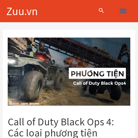
Skip
Main
Zuu.vn
to
content
Menu
Điều
hướng
bài
viết
Call of Duty Black Ops 4:
Các loại phương tiện