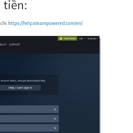
 tiền:
chỉ:
https://help.steampowered.com/en/