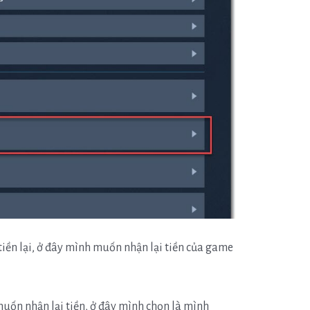
ền lại, ở đây mình muốn nhận lại tiền của game
uốn nhận lại tiền, ở đây mình chọn là mình